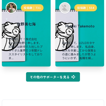
投稿数 |
731
投稿数 |
554
佐野美七海
Miduki Takemoto
初めまして！株式会社
UZUZの佐野と申します。
初めまして、UZUZのタケ
前職では新卒で入社したブ
モトと申します。 私自身、
ライダル業界で３年間ドレ
短大を卒業してから保育士
ススタイリストをしており
の道に進みましたが思うよ
ま...
うにいかず、 転職を繰...
その他のサポーターを見る