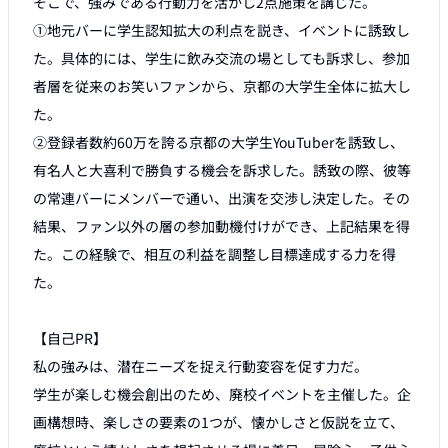
そこで、強みである行動力を活かし2点施策を講じた。

①地元バーに学生認知拡大の利点を説き、イベントに誘致し
た。具体的には、学生に飲み交流の場としても訴求し、参加
者層を従来のお笑いファンから、京都の大学生全体に拡大し
た。

②登録者数約60万を誇る京都の大学生YouTuberを誘致し、
有名人と大喜利で勝負する機会を訴求した。誘致の際、彼等
の常連バーにメンバーで通い、出演を交渉し決定した。その
結果、ファン以外の層の参加動機付けができ、上記結果を得
た。この経験で、相互の利益を調整し目標達成する力を得
た。

【自己PR】

私の強みは、潜在ニーズを捉え行動変容を促す力だ。

学生が楽しむ機会創出のため、廃校イベントを主催した。企
画構想時、楽しさの要素の1つが、懐かしさと仮説を立て、