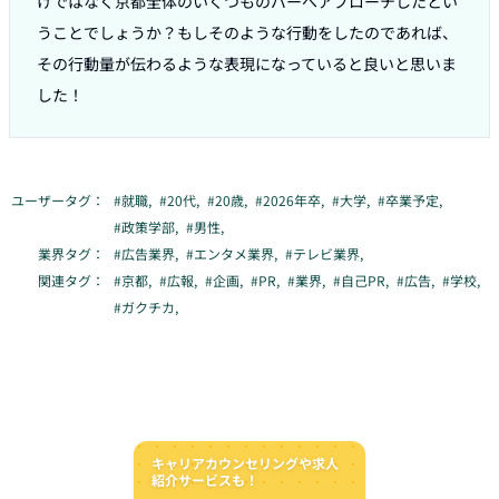
けではなく京都全体のいくつものバーへアプローチしたとい
うことでしょうか？もしそのような行動をしたのであれば、
その行動量が伝わるような表現になっていると良いと思いま
ユーザータグ：
#
就職
,
#
20代
,
#
20歳
,
#
2026年卒
,
#
大学
,
#
卒業予定
,
#
政策学部
,
#
男性
,
業界タグ：
#
広告業界
,
#
エンタメ業界
,
#
テレビ業界
,
関連タグ：
#
京都
,
#
広報
,
#
企画
,
#
PR
,
#
業界
,
#
自己PR
,
#
広告
,
#
学校
,
#
ガクチカ
,
キャリアカウンセリングや求人
紹介サービスも！