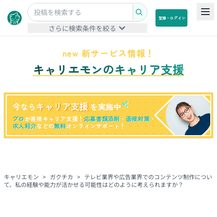
登録・ログイン
さらに検索条件を絞る
new 新サービス情報！
キャリエモンのキャリア支援
キャリア支援
今なら
を実施中
プロ
が直接キャリア支援！
応募書類添削
・
面接対策
・
求人紹介
などの
無料
オンラインサポート！
キャリエモン
>
ガクチカ
>
テレビ業界や広告業界でのコンテンツ制作につい
て、私の経験や能力が活かせる可能性はどのように考えられますか？