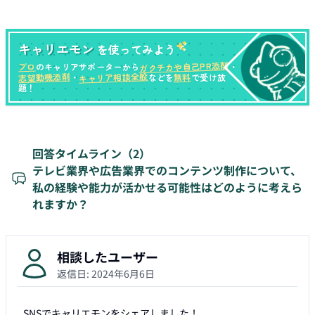
キャリエモン
を使ってみよう
ガクチカや自己PR添削
プロ
のキャリアサポーターから
・
キャリア相談全般
志望動機添削
無料
・
などを
で受け放
題！
回答タイムライン（
2
）
テレビ業界や広告業界でのコンテンツ制作について、
私の経験や能力が活かせる可能性はどのように考えら
れますか？
相談したユーザー
返信日:
2024年6月6日
SNSでキャリエモンをシェアしました！