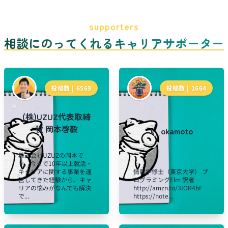
supporters
相談にのってくれるキャリアサポーター
投稿数 |
6569
投稿数 |
1664
(株)UZUZ代表取締
役 岡本啓毅
k_okamoto
株式会社UZUZの岡本で
す。今まで10年以上就活・
キャリアに関する事業を運
情報学修士（東京大学） プ
営してきた経験から、キャ
ログラミングElm 訳者
リアの悩みがなんでも解決
http://amzn.to/3IOR4bF
で...
https://note...