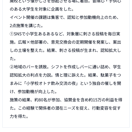
廃校という懐かしさを想起させる場に着目。冒険心・子供心
のある大学生を対象に企画をした。

イベント開催の課題は集客で、認知と参加動機向上のため、
2点施策を講じた。

①SNSで小学生あるあるなど、対象層に刺さる投稿を毎日実
施。広報×他部署の、意見交換会の定期開催を発案し、案出
しの土壌を整えた。結果、刺さる投稿が生まれ、認知拡大し
た。

②地域のバーを誘致。シフトを作成しバーに通い詰め、学生
認知拡大の利点を力説。情と理に訴えた。結果、駄菓子をつ
まみに「小学校オトナ飲み交流の夜」という独自の催しを開
け、参加動機が向上した。

施策の結果、約80名が参加、協賛金を含め約15万の利益を得
た。この経験で関係者の潜在ニーズを捉え、行動変容を促す
力を得た。