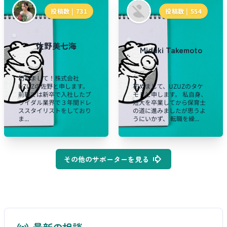
投稿数 |
731
投稿数 |
554
佐野美七海
Miduki Takemoto
初めまして！株式会社
UZUZの佐野と申します。
初めまして、UZUZのタケ
前職では新卒で入社したブ
モトと申します。 私自身、
ライダル業界で３年間ドレ
短大を卒業してから保育士
ススタイリストをしており
の道に進みましたが思うよ
ま...
うにいかず、 転職を繰...
その他のサポーターを見る