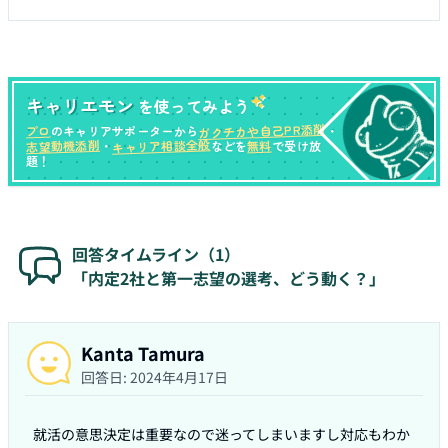
キャリエモン
を使ってみよう
ガクチカや自己PR添削
プロ
のキャリアサポーターから
・
キャリア相談全般
志望動機添削
無料
・
などを
で受け放
題！
回答タイムライン（
1
）
「内定2社と第一志望の選考、どう動く？」
Kanta Tamura
回答日:
2024年4月17日
就活の意思決定は重要なので迷ってしまいますし対応もわか