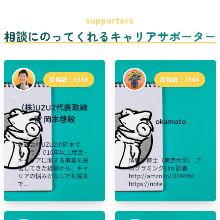
supporters
相談にのってくれるキャリアサポーター
投稿数 |
6569
投稿数 |
1664
(株)UZUZ代表取締
役 岡本啓毅
k_okamoto
株式会社UZUZの岡本で
す。今まで10年以上就活・
キャリアに関する事業を運
情報学修士（東京大学） プ
営してきた経験から、キャ
ログラミングElm 訳者
リアの悩みがなんでも解決
http://amzn.to/3IOR4bF
で...
https://note...