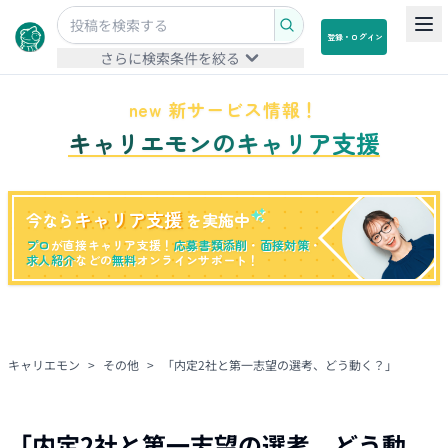
登録・ログイン
さらに検索条件を絞る
new 新サービス情報！
キャリエモンのキャリア支援
キャリア支援
今なら
を実施中
プロ
が直接キャリア支援！
応募書類添削
・
面接対策
・
求人紹介
などの
無料
オンラインサポート！
キャリエモン
>
その他
>
「内定2社と第一志望の選考、どう動く？」
「内定2社と第一志望の選考、どう動