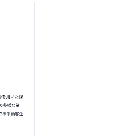
術を用いた課
の多様な業
である顧客企