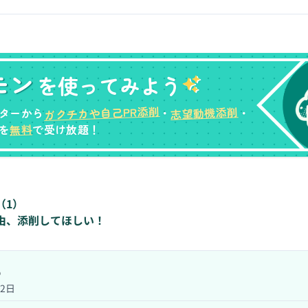
モン
を使ってみよう
ガクチカや自己PR添削
志望動機添削
ターから
・
・
無料
を
で受け放題！
（
1
）
理由、添削してほしい！
o
12日