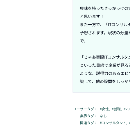
興味を持ったきっかっけの
と思います！

また一方で、「ITコンサ
予想されます。現状の分量
で、

「じゃあ実際ITコンサルタ
といった目線で企業が見る
ような、説得力のあるエピ
識して、他の設問をしっか
ユーザータグ：
#
女性
,
#
就職
,
#
2
業界タグ：
なし
関連タグ：
#
コンサルタント
,