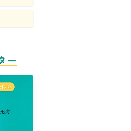
ター
 |
731
美七海