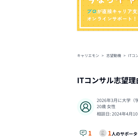
プロ
が直接キャリア支
オンラインサポート！
キャリエモン
>
志望動機
>
IT
ITコンサル志望
2026年3月に大学
20
歳
女性
相談日:
2024年4月1
1
1
人のサポータ