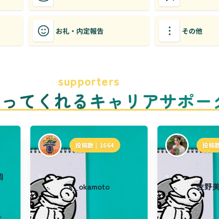
お礼・内定報告
その他
supporters
のってくれるキャリアサポー
投稿数 |
1664
投稿数
岡
k_okamoto
佐野
ま