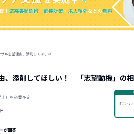
援！
応募書類添削
・
面接対策
・
求人紹介
などの
無料
コンサル志望理由、添削してほしい！
理由、添削してほしい！
｜「
志望動機
」の相
（学士）を卒業予定
0日
ーが回答