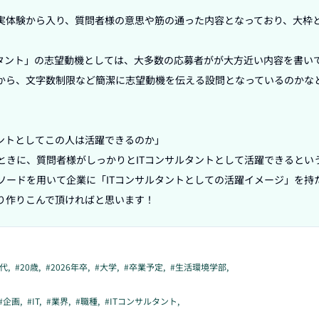
実体験から入り、質問者様の意思や筋の通った内容となっており、大枠
ルタント」の志望動機としては、大多数の応募者がが大方近い内容を書い
から、文字数制限など簡潔に志望動機を伝える設問となっているのかな
ントとしてこの人は活躍できるのか」

ときに、質問者様がしっかりとITコンサルタントとして活躍できるとい
ソードを用いて企業に「ITコンサルタントとしての活躍イメージ」を持
り作りこんで頂ければと思います！
0代
,
#
20歳
,
#
2026年卒
,
#
大学
,
#
卒業予定
,
#
生活環境学部
,
#
企画
,
#
IT
,
#
業界
,
#
職種
,
#
ITコンサルタント
,