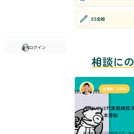
ES全般
ログイン
相談に
投稿数 |
6569
(株)UZUZ代表取締役 
本啓毅
株式会社UZUZの岡本です。今