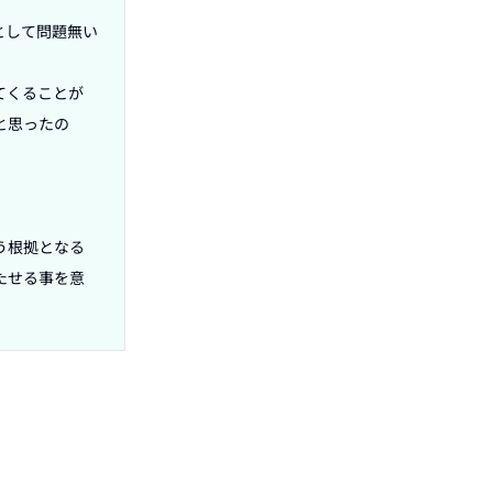
として問題無い
てくることが
と思ったの
う根拠となる
たせる事を意