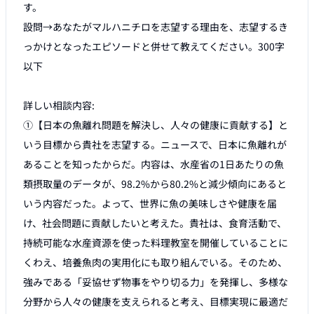
す。

設問→あなたがマルハニチロを志望する理由を、志望するき
っかけとなったエピソードと併せて教えてください。300字
以下

詳しい相談内容:

①【日本の魚離れ問題を解決し、人々の健康に貢献する】と
いう目標から貴社を志望する。ニュースで、日本に魚離れが
あることを知ったからだ。内容は、水産省の1日あたりの魚
類摂取量のデータが、98.2%から80.2%と減少傾向にあると
いう内容だった。よって、世界に魚の美味しさや健康を届
け、社会問題に貢献したいと考えた。貴社は、食育活動で、
持続可能な水産資源を使った料理教室を開催していることに
くわえ、培養魚肉の実用化にも取り組んでいる。そのため、
強みである「妥協せず物事をやり切る力」を発揮し、多様な
分野から人々の健康を支えられると考え、目標実現に最適だ