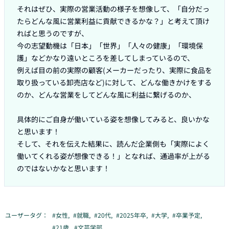
それはぜひ、実際の営業活動の様子を想像して、「自分だっ
たらどんな風に営業利益に貢献できるかな？」と考えて頂け
ればと思うのですが、

今の志望動機は「日本」「世界」「人々の健康」「環境保
護」などかなり遠いところを差してしまっているので、

例えば目の前の実際の顧客(メーカーだったり、実際に食品を
取り扱っている卸売店など)に対して、どんな働きかけをする
のか、どんな営業をしてどんな風に利益に繋げるのか、

具体的にご自身が働いている姿を想像してみると、良いかな
と思います！

そして、それを伝えた結果に、読んだ企業側も「実際によく
働いてくれる姿が想像できる！」となれば、通過率が上がる
のではないかなと思います！
ユーザータグ：
#
女性
,
#
就職
,
#
20代
,
#
2025年卒
,
#
大学
,
#
卒業予定
,
#
21歳
,
#
文芸学部
,