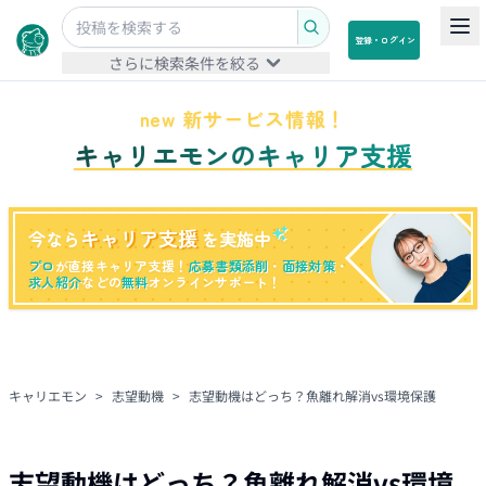
登録・ログイン
さらに検索条件を絞る
new 新サービス情報！
キャリエモンのキャリア支援
キャリア支援
今なら
を実施中
プロ
が直接キャリア支援！
応募書類添削
・
面接対策
・
求人紹介
などの
無料
オンラインサポート！
キャリエモン
>
志望動機
>
志望動機はどっち？魚離れ解消vs環境保護
志望動機はどっち？魚離れ解消vs環境