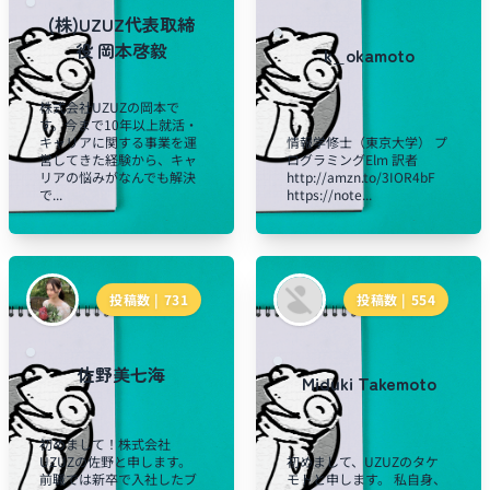
(株)UZUZ代表取締
役 岡本啓毅
k_okamoto
株式会社UZUZの岡本で
す。今まで10年以上就活・
キャリアに関する事業を運
情報学修士（東京大学） プ
営してきた経験から、キャ
ログラミングElm 訳者
リアの悩みがなんでも解決
http://amzn.to/3IOR4bF
で...
https://note...
投稿数 |
731
投稿数 |
554
佐野美七海
Miduki Takemoto
初めまして！株式会社
UZUZの佐野と申します。
初めまして、UZUZのタケ
前職では新卒で入社したブ
モトと申します。 私自身、