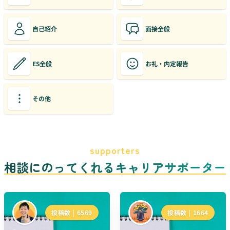
自己紹介
面接全般
ES全般
お礼・内定報告
その他
supporters
相談にのってくれるキャリアサポーター
投稿数 |
6569
投稿数 |
1664