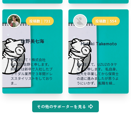
投稿数 |
731
投稿数 |
554
佐野美七海
Miduki Takemoto
初めまして！株式会社
UZUZの佐野と申します。
初めまして、UZUZのタケ
前職では新卒で入社したブ
モトと申します。 私自身、
ライダル業界で３年間ドレ
短大を卒業してから保育士
ススタイリストをしており
の道に進みましたが思うよ
ま...
うにいかず、 転職を繰...
その他のサポーターを見る