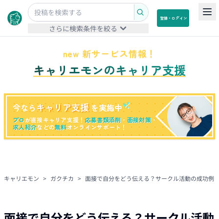
登録・ログイン
さらに検索条件を絞る
new 新サービス情報！
キャリエモンのキャリア支援
キャリア支援
今なら
を実施中
プロ
が直接キャリア支援！
応募書類添削
・
面接対策
・
求人紹介
などの
無料
オンラインサポート！
キャリエモン
>
ガクチカ
>
面接で自分をどう伝える？サークル活動の成功例
面接で自分をどう伝える？サークル活動