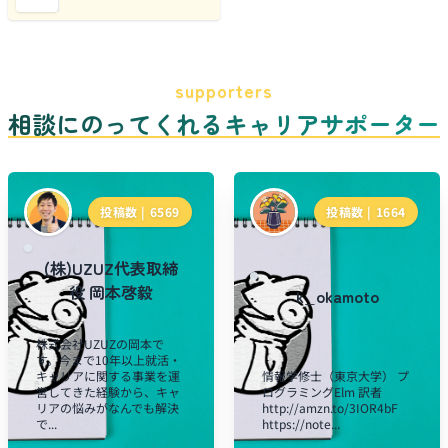
supporters
相談にのってくれるキャリアサポーター
投稿数 |
6569
投稿数 |
1664
(株)UZUZ代表取締
役 岡本啓毅
k_okamoto
株式会社UZUZの岡本で
す。今まで10年以上就活・
キャリアに関する事業を運
情報学修士（東京大学） プ
営してきた経験から、キャ
ログラミングElm 訳者
リアの悩みがなんでも解決
http://amzn.to/3IOR4bF
で...
https://note...