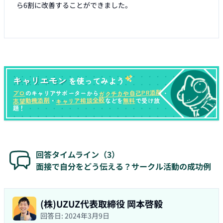
ら6割に改善することができました。

キャリエモン
を使ってみよう
ガクチカや自己PR添削
プロ
のキャリアサポーターから
・
キャリア相談全般
志望動機添削
無料
・
などを
で受け放
題！
回答タイムライン（
3
）
面接で自分をどう伝える？サークル活動の成功例
(株)UZUZ代表取締役 岡本啓毅
回答日:
2024年3月9日