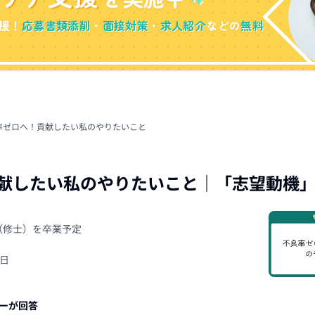
援！
応募書類添削
・
面接対策
・
求人紹介
などの
無料
率ゼロへ！貢献したい私のやりたいこと
献したい私のやりたいこと
｜「
志望動機
院（修士）を卒業予定
3日
ーが回答