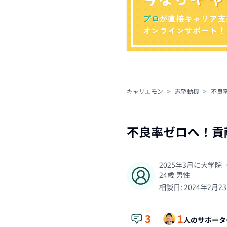
プロ
が直接キャリア支
オンラインサポート！
キャリエモン
>
志望動機
>
不良
不良率ゼロへ！貢
2025年3月に大学
24
歳
男性
相談日:
2024年2月2
3
1
人のサポータ