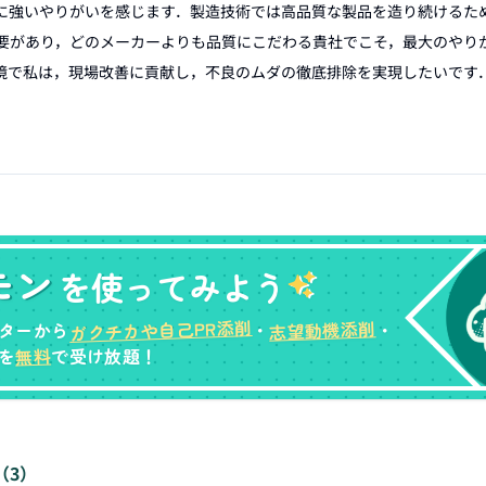
に強いやりがいを感じます．製造技術では高品質な製品を造り続けるた
要があり，どのメーカーよりも品質にこだわる貴社でこそ，最大のやり
境で私は，現場改善に貢献し，不良のムダの徹底排除を実現したいです．
．
モン
を使ってみよう
ガクチカや自己PR添削
志望動機添削
ターから
・
・
無料
を
で受け放題！
（
3
）