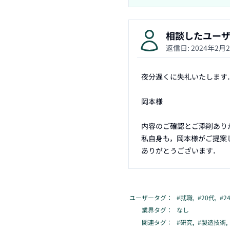
相談したユー
返信日:
2024年2月
夜分遅くに失礼いたします．
岡本様

内容のご確認とご添削あり
私自身も，岡本様がご提案
ありがとうございます．
ユーザータグ：
#
就職
,
#
20代
,
#
2
業界タグ：
なし
関連タグ：
#
研究
,
#
製造技術
,