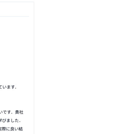
います．

いです．貴社
学びました．
実際に良い結