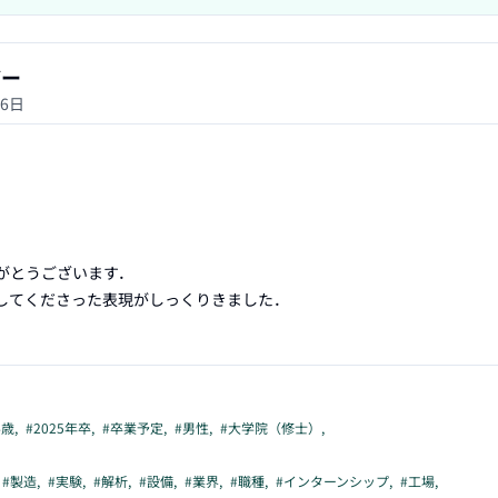
ザー
26日


がとうございます．

してくださった表現がしっくりきました．

4歳
,
#
2025年卒
,
#
卒業予定
,
#
男性
,
#
大学院（修士）
,
#
製造
,
#
実験
,
#
解析
,
#
設備
,
#
業界
,
#
職種
,
#
インターンシップ
,
#
工場
,