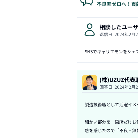
不良率ゼロへ！貢
相談したユー
返信日:
2024年2月
SNSでキャリエモンをシェ
(株)UZUZ代
回答日:
2024年2月
製造技術職として活躍イメ
細かい部分を一箇所だけお
感を感じたので「不良・無