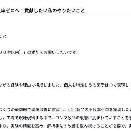
良率ゼロへ！貢献したい私のやりたいこと
た．

００字以内）」の添削をお願いしたいです．

ながる経験や理由で構成しました．個人を特定しうる箇所は○で表現して
づくりの最前線で現場改善に貢献し，○○製品の不良率ゼロを実現した
し，工場で現地現物する中で，コンマ数％の改善に挑まれていることを
より，実験の精度を高め，解析手法の改善を重ね続けることが必要で，