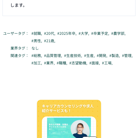
します。
ユーザータグ：
#
就職
,
#
20代
,
#
2025年卒
,
#
大学
,
#
卒業予定
,
#
農学部
,
#
男性
,
#
21歳
,
業界タグ：
なし
関連タグ：
#
総務
,
#
品質管理
,
#
生産技術
,
#
生産
,
#
開発
,
#
製造
,
#
管理
,
#
加工
,
#
業界
,
#
職種
,
#
志望動機
,
#
面接
,
#
工場
,
キャリアカウンセリングや求人
紹介サービスも！