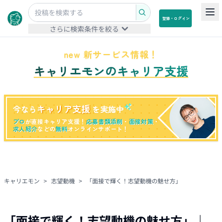
登録・ログイン
さらに検索条件を絞る
new 新サービス情報！
キャリエモンのキャリア支援
キャリア支援
今なら
を実施中
プロ
が直接キャリア支援！
応募書類添削
・
面接対策
・
求人紹介
などの
無料
オンラインサポート！
キャリエモン
>
志望動機
>
「面接で輝く！志望動機の魅せ方」
「面接で輝く！志望動機の魅せ方」
｜