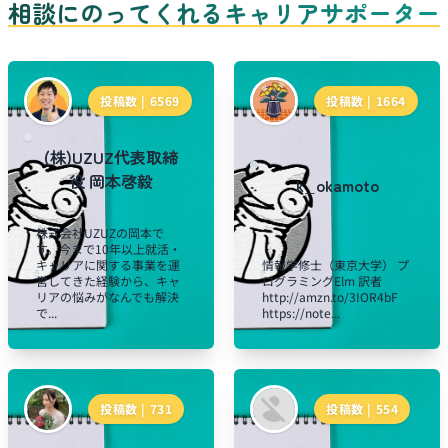
相談にのってくれるキャリアサポーター
投稿数 |
6569
投稿数 |
1664
(株)UZUZ代表取締
役 岡本啓毅
k_okamoto
株式会社UZUZの岡本で
す。今まで10年以上就活・
キャリアに関する事業を運
情報学修士（東京大学） プ
営してきた経験から、キャ
ログラミングElm 訳者
リアの悩みがなんでも解決
http://amzn.to/3IOR4bF
で...
https://note...
投稿数 |
731
投稿数 |
554