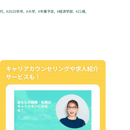
0代
,
#
2025年卒
,
#
大学
,
#
卒業予定
,
#
経済学部
,
#
21歳
,
キャリアカウンセリングや求人紹介
サービスも！