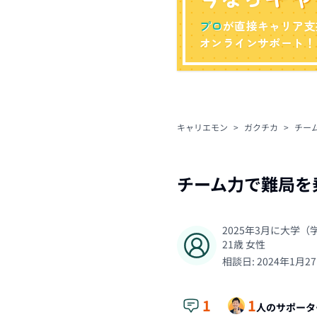
プロ
が直接キャリア支
オンラインサポート！
キャリエモン
>
ガクチカ
>
チー
チーム力で難局を
2025年3月に大学
21
歳
女性
相談日:
2024年1月2
1
1
人のサポータ