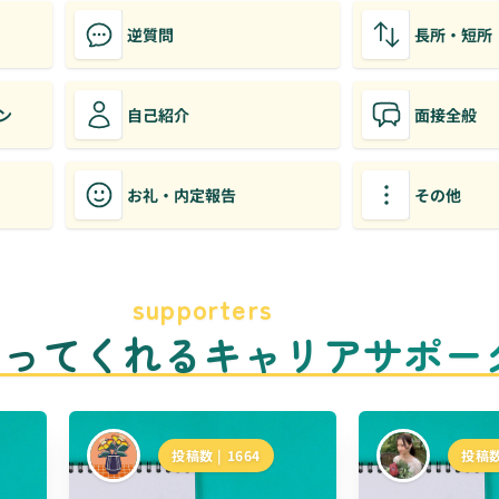
逆質問
長所・短所
ン
自己紹介
面接全般
お礼・内定報告
その他
supporters
のってくれるキャリアサポー
投稿数 |
1664
投稿数