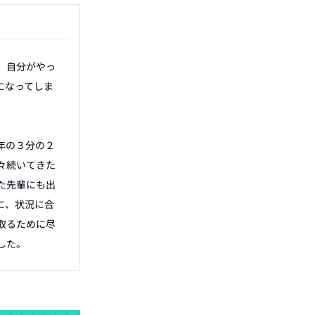
、自分がやっ
になってしま
年の３分の２
々続いてきた
た先輩にも出
に、状況に合
取るために尽
した。