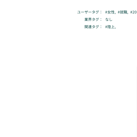
ユーザータグ：
#
女性
,
#
就職
,
#
2
業界タグ：
なし
関連タグ：
#
陸上
,