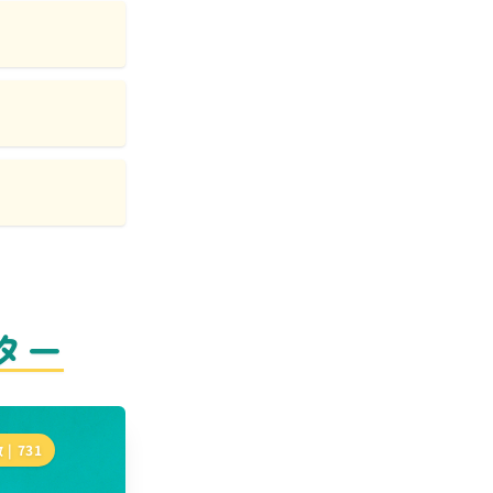
ター
 |
731