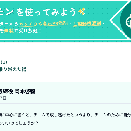
モン
を使ってみよう
ガクチカや自己PR添削
志望動機添削
ターから
・
・
無料
を
で受け放題！
（
1
）
乗り越えた話
表取締役 岡本啓毅
27日
的に中心に書くと、チームで成し遂げたというより、チームのために自
いいのでしょうか？
