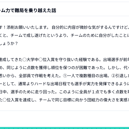
ーム力で難局を乗り越えた話
す！添削お願いいたします。 自分的に内容が微妙な気がするんですけど
くと、チームで成し遂げたというより、チームのために自分がしたこと
ょうか？

達成してきた○大学中○位入賞を守り抜いた経験である。出場選手が前
め、同じように点数を獲得し順位を保つのが困難であった。しかし、代
思いから、全部員で作戦を考えた。①一人で複数種目の出場。②引退し
ーとして、通常よりハードな出場日程でも選手が実力を発揮できるよう
日中、選手のために走り回った。このように全員が１点でも多く点数を
た○位入賞を達成し、チームで同じ目標に向かう団結力の偉大さを実感