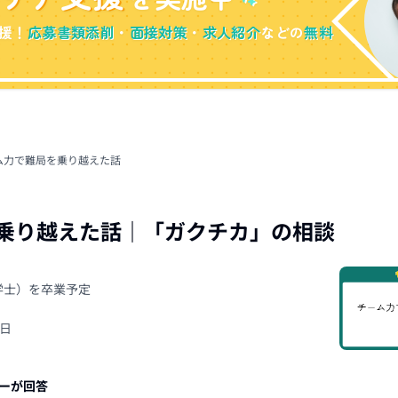
援！
応募書類添削
・
面接対策
・
求人紹介
などの
無料
ム力で難局を乗り越えた話
乗り越えた話
｜「
ガクチカ
」の相談
（学士）を卒業予定
7日
ーが回答