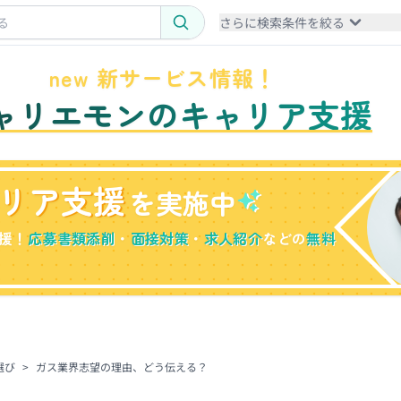
さらに検索条件を絞る
new 新サービス情報！
ャリエモンのキャリア支援
リア支援
を実施中
援！
応募書類添削
・
面接対策
・
求人紹介
などの
無料
選び
>
ガス業界志望の理由、どう伝える？