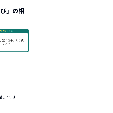
選び
」の相
望していま