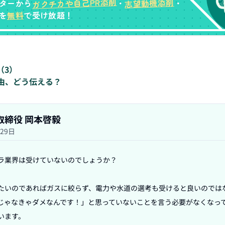
ガクチカや自己PR添削
志望動機添削
ターから
・
・
無料
を
で受け放題！
（
3
）
由、どう伝える？
表取締役 岡本啓毅
月29日
ラ業界は受けていないのでしょうか？

たいのであればガスに絞らず、電力や水道の選考も受けると良いのでは
じゃなきゃダメなんです！」と思っていないことを言う必要がなくなっ
ます。
