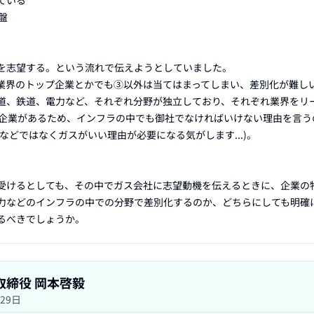
いる



を志望する。という流れで伝えようとしていました。

業界のトップ企業とかでも③以外は当てはまってしまい、差別化が難しい
道、鉄道、電力など、それぞれ分野が独立しており、それぞれ業界をリ
1の企業があるため、インフラの中でも御社でなければいけない理由を言う
などではなくガスがいい理由が必要になる気がします...)。

受けるとしても、その中でガス会社に志望動機を伝えるときに、企業の
力などのインフラの中での分野で差別化するのか、どちらにしても明確
るべきでしょうか。
表取締役 岡本啓毅
月29日