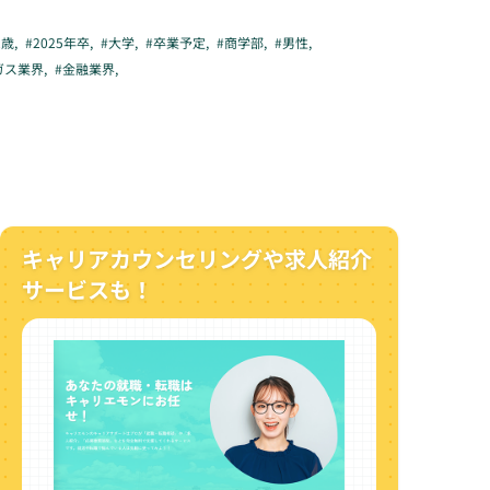
2歳
,
#
2025年卒
,
#
大学
,
#
卒業予定
,
#
商学部
,
#
男性
,
ガス業界
,
#
金融業界
,
キャリアカウンセリングや求人紹介
サービスも！