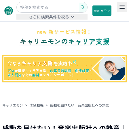
登録・ログイン
さらに検索条件を絞る
new 新サービス情報！
キャリエモンのキャリア支援
キャリア支援
今なら
を実施中
プロ
が直接キャリア支援！
応募書類添削
・
面接対策
・
求人紹介
などの
無料
オンラインサポート！
キャリエモン
>
志望動機
>
感動を届けたい！音楽出版社への熱意
感動を届けたい！音楽出版社への熱意
｜