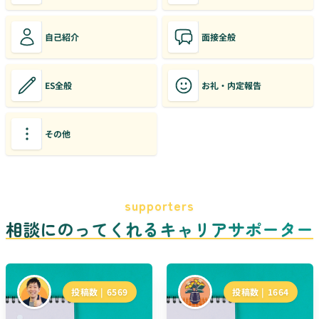
自己紹介
面接全般
ES全般
お礼・内定報告
その他
supporters
相談にのってくれるキャリアサポーター
投稿数 |
6569
投稿数 |
1664