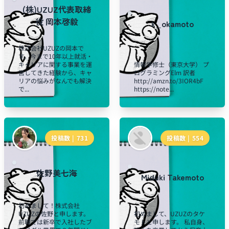
(株)UZUZ代表取締
役 岡本啓毅
k_okamoto
株式会社UZUZの岡本で
す。今まで10年以上就活・
キャリアに関する事業を運
情報学修士（東京大学） プ
営してきた経験から、キャ
ログラミングElm 訳者
リアの悩みがなんでも解決
http://amzn.to/3IOR4bF
で...
https://note...
投稿数 |
731
投稿数 |
554
佐野美七海
Miduki Takemoto
初めまして！株式会社
UZUZの佐野と申します。
初めまして、UZUZのタケ
前職では新卒で入社したブ
モトと申します。 私自身、