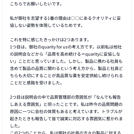
こちらでお願いしたいです。

私が御社を志望する1番の理由は○○にあるクオリティに妥
協しない姿勢を体現しているためです。

これを特に感じたきっかけは2つあります。

1つ目は、御社のquarity for usの考え方です。以前私は他社
の説明会などから「品質を高め続ける＝quarityに妥協しな
い」ことだと思っていました。しかし、製品に携わる社員も
含めて製品の品質に関わるという考え方から、製品と社員ど
ちらも大切にすることが高品質な薬を安定供給し続けられる
ことだと感銘を受けました。

2つ目は説明会の中で品質管理部の雰囲気が「なんでも報告
しあえる雰囲気」と伺ったことです。私は昨今の品質問題の
原因に一つに会社の体質もあると考えています。トラブルが
起きたときも報告して皆で誠実に対応する雰囲気に惹かれま
した。

この2つのことから、私は御社の社員の方々の製品に対する