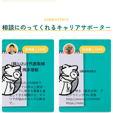
supporters
相談にのってくれるキャリアサポーター
投稿数 |
6569
投稿数 |
1664
(株)UZUZ代表取締
役 岡本啓毅
k_okamoto
株式会社UZUZの岡本で
す。今まで10年以上就活・
キャリアに関する事業を運
情報学修士（東京大学） プ
営してきた経験から、キャ
ログラミングElm 訳者
リアの悩みがなんでも解決
http://amzn.to/3IOR4bF
で...
https://note...