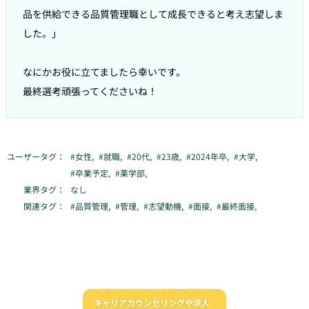
品を供給できる品質管理職として成長できると考え志望しま
した。」

なにかお役に立てましたら幸いです。

ユーザータグ：
#
女性
,
#
就職
,
#
20代
,
#
23歳
,
#
2024年卒
,
#
大学
,
#
卒業予定
,
#
薬学部
,
業界タグ：
なし
関連タグ：
#
品質管理
,
#
管理
,
#
志望動機
,
#
面接
,
#
最終面接
,
キャリアカウンセリングや求人