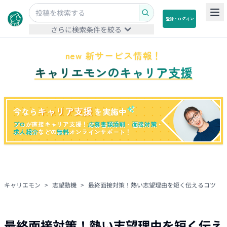
登録・ログイン
さらに検索条件を絞る
new 新サービス情報！
キャリエモンのキャリア支援
キャリア支援
今なら
を実施中
プロ
が直接キャリア支援！
応募書類添削
・
面接対策
・
求人紹介
などの
無料
オンラインサポート！
キャリエモン
>
志望動機
>
最終面接対策！熱い志望理由を短く伝えるコツ
最終面接対策！熱い志望理由を短く伝え