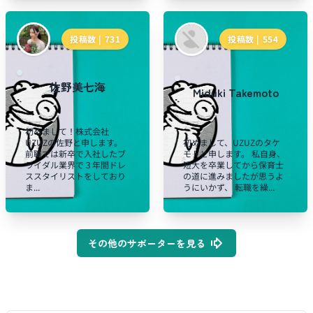
投稿数 |
731
投稿数 |
554
佐野美七海
Miduki Takemoto
初めまして！株式会社
UZUZの佐野と申します。
初めまして、UZUZのタケ
前職では新卒で入社したブ
モトと申します。 私自身、
ライダル業界で３年間ドレ
短大を卒業してから保育士
ススタイリストをしており
の道に進みましたが思うよ
ま...
うにいかず、 転職を繰...
その他のサポーターを見る