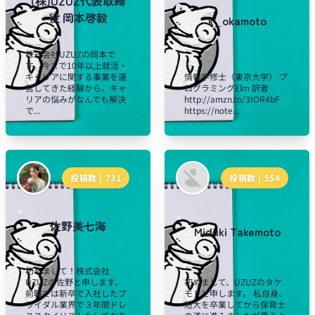
(株)UZUZ代表取締
役 岡本啓毅
k_okamoto
株式会社UZUZの岡本で
す。今まで10年以上就活・
キャリアに関する事業を運
情報学修士（東京大学） プ
営してきた経験から、キャ
ログラミングElm 訳者
リアの悩みがなんでも解決
http://amzn.to/3IOR4bF
で...
https://note...
投稿数 |
731
投稿数 |
554
佐野美七海
Miduki Takemoto
初めまして！株式会社
UZUZの佐野と申します。
初めまして、UZUZのタケ
前職では新卒で入社したブ
モトと申します。 私自身、
ライダル業界で３年間ドレ
短大を卒業してから保育士