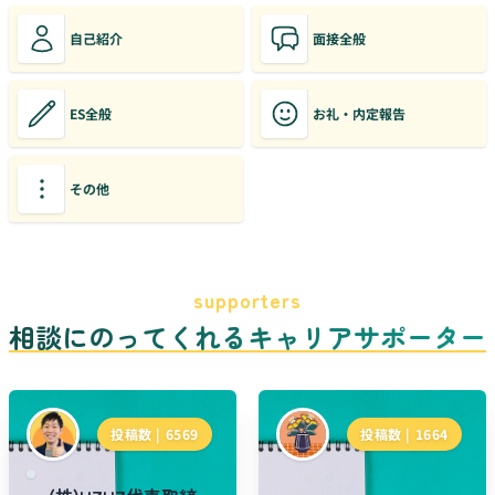
自己紹介
面接全般
ES全般
お礼・内定報告
その他
supporters
相談にのってくれるキャリアサポーター
投稿数 |
6569
投稿数 |
1664