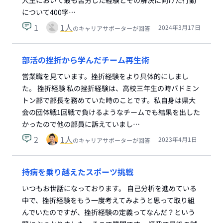
人生において最も苦労した経験とその解決に向けた行動
について400字…
1
1
人
2024年3月17日
のキャリアサポーターが回答
部活の挫折から学んだチーム再生術
営業職を見ています。挫折経験をより具体的にしまし
た。 挫折経験 私の挫折経験は、高校三年生の時バドミン
トン部で部長を務めていた時のことです。私自身は県大
会の団体戦1回戦で負けるようなチームでも結果を出した
かったので他の部員に訴えていまし…
2
1
人
2023年4月1日
のキャリアサポーターが回答
持病を乗り越えたスポーツ挑戦
いつもお世話になっております。 自己分析を進めている
中で、挫折経験をもう一度考えてみようと思って取り組
んでいたのですが、挫折経験の定義ってなんだ？という