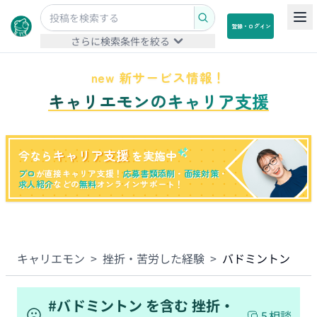
登録・ログイン
さらに検索条件を絞る
new 新サービス情報！
キャリエモンのキャリア支援
キャリア支援
今なら
を実施中
プロ
が直接キャリア支援！
応募書類添削
・
面接対策
・
求人紹介
などの
無料
オンラインサポート！
キャリエモン
>
挫折・苦労した経験
>
バドミントン
#
バドミントン
を含む
挫折・
5
相談