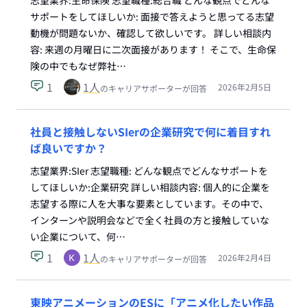
志望業界:生命保険 志望職種:総合職 どんな観点でどんな
サポートをしてほしいか: 面接で答えようと思ってる志望
動機が問題ないか、確認して欲しいです。 詳しい相談内
容: 来週の月曜日に二次面接があります！ そこで、生命保
険の中でもなぜ弊社…
1
1
人
2026年2月5日
のキャリアサポーターが回答
社員と接触しないSIerの企業研究で何に着目すれ
ば良いですか？
志望業界:SIer 志望職種: どんな観点でどんなサポートを
してほしいか:企業研究 詳しい相談内容: 個人的に企業を
志望する際に人を大事な要素としています。その中で、
インターンや説明会などで全く社員の方と接触していな
い企業について、何…
1
1
人
2026年2月4日
のキャリアサポーターが回答
東映アニメーションのESに「アニメ化したい作品