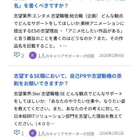
名」を書くべきですか？
志望業界:エンタメ 志望職種:総合職（企画） どんな観点
でどんなサポートをしてほしいか:東映アニメーションに
提出するESの志望理由 ・「アニメ化したい作品がある」
と言う趣旨のことを書くのはどうなのか？また、その作
品名を記載すること。 ・…
2
1
人
2026年2月4日
のキャリアサポーターが回答
志望するSE職において、自己PRや志望動機の添
削をお願いできますか？
志望業界:SIer 志望職種:SE どんな観点でどんなサポート
をしてほしいか: 「あなたのやりたい仕事や、なりたい姿
を教えてください。また、あなたのその考えに対して、
日本総研ITソリューション部門を志望した理由を教えて
ください。(４００…
1
1
人
2026年2月2日
のキャリアサポーターが回答