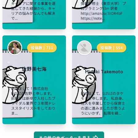
キャリアに関する事業を運
情報学修士（東京大学） プ
営してきた経験から、キャ
ログラミングElm 訳者
リアの悩みがなんでも解決
http://amzn.to/3IOR4bF
で...
https://note...
投稿数 |
731
投稿数 |
554
佐野美七海
Miduki Takemoto
初めまして！株式会社
UZUZの佐野と申します。
初めまして、UZUZのタケ
前職では新卒で入社したブ
モトと申します。 私自身、
ライダル業界で３年間ドレ
短大を卒業してから保育士
ススタイリストをしており
の道に進みましたが思うよ
ま...
うにいかず、 転職を繰...
その他のサポーターを見る