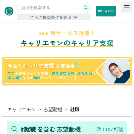
登録・ログイン
さらに検索条件を絞る
new 新サービス情報！
キャリエモンのキャリア支援
キャリア支援
今なら
を実施中
プロ
が直接キャリア支援！
応募書類添削
・
面接対策
・
求人紹介
などの
無料
オンラインサポート！
キャリエモン
>
志望動機
>
就職
#
就職
を含む
志望動機
1107
相談