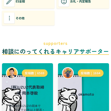
ES全般
お礼・内定報告
その他
supporters
相談にのってくれるキャリアサポーター
投稿数 |
6569
投稿数 |
1664
(株)UZUZ代表取締
役 岡本啓毅
k_okamoto
株式会社UZUZの岡本で
す。今まで10年以上就活・