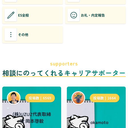
ES全般
お礼・内定報告
その他
supporters
相談にのってくれるキャリアサポーター
投稿数 |
6569
投稿数 |
1664
(株)UZUZ代表取締
役 岡本啓毅
k_okamoto