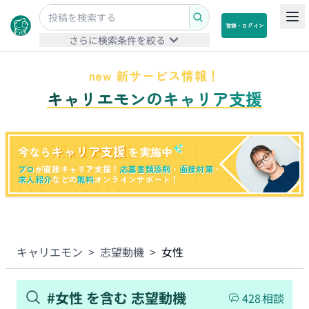
登録・ログイン
さらに検索条件を絞る
new 新サービス情報！
キャリエモンのキャリア支援
キャリア支援
今なら
を実施中
プロ
が直接キャリア支援！
応募書類添削
・
面接対策
・
求人紹介
などの
無料
オンラインサポート！
キャリエモン
>
志望動機
>
女性
#
女性
を含む
志望動機
428
相談