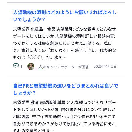
志望動機の添削はどのようにお願いすればよろし
いでしょうか？
志望業界:化粧品、食品 志望職種: どんな観点でどんなサ
ポートをしてほしいか:志望動機の添削 詳しい相談内容:
わくわくする社会を創造したいと考え志望する。私自
身、貴社に多くの「わくわく」を感じてきた。代表的な
ものは「〇〇○」だ。水を…
1
1
人
2025年4月1日
のキャリアサポーターが回答
自己PRと志望動機の違いをどうまとめれば良いで
しょうか？
志望業界:教育 志望職種:職員 どんな観点でどんなサポー
トをしてほしいか: ES項目内の書き分けについて 詳しい
相談内容: ESで①志望動機とは別に②自己PRと③そこで
自分ができるのか？が分けて設問されている場合にそれ
ぞれの文章をどうま…