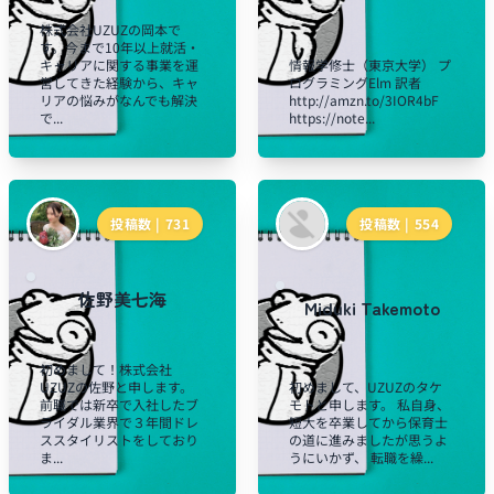
株式会社UZUZの岡本で
す。今まで10年以上就活・
キャリアに関する事業を運
情報学修士（東京大学） プ
営してきた経験から、キャ
ログラミングElm 訳者
リアの悩みがなんでも解決
http://amzn.to/3IOR4bF
で...
https://note...
投稿数 |
731
投稿数 |
554
佐野美七海
Miduki Takemoto
初めまして！株式会社
UZUZの佐野と申します。
初めまして、UZUZのタケ
前職では新卒で入社したブ
モトと申します。 私自身、
ライダル業界で３年間ドレ
短大を卒業してから保育士
ススタイリストをしており
の道に進みましたが思うよ
ま...
うにいかず、 転職を繰...