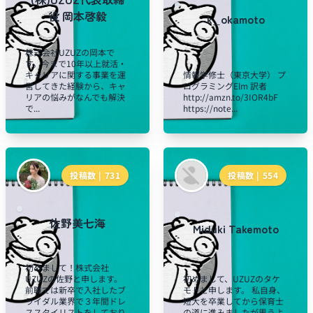
役 岡本啓毅
k_okamoto
株式会社UZUZの岡本で
す。今まで10年以上就活・
キャリアに関する事業を運
情報学修士（東京大学） プ
営してきた経験から、キャ
ログラミングElm 訳者
リアの悩みがなんでも解決
http://amzn.to/3IOR4bF
で...
https://note...
投稿数 |
731
投稿数 |
554
佐野美七海
Miduki Takemoto
初めまして！株式会社
UZUZの佐野と申します。
初めまして、UZUZのタケ
前職では新卒で入社したブ
モトと申します。 私自身、
ライダル業界で３年間ドレ
短大を卒業してから保育士
ススタイリストをしており
の道に進みましたが思うよ