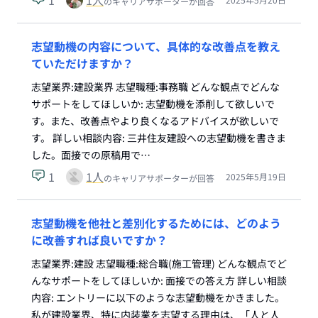
1
1
人
のキャリアサポーターが回答
志望動機の内容について、具体的な改善点を教え
ていただけますか？
志望業界:建設業界 志望職種:事務職 どんな観点でどんな
サポートをしてほしいか: 志望動機を添削して欲しいで
す。また、改善点やより良くなるアドバイスが欲しいで
す。 詳しい相談内容: 三井住友建設への志望動機を書きま
した。面接での原稿用で…
1
1
人
2025年5月19日
のキャリアサポーターが回答
志望動機を他社と差別化するためには、どのよう
に改善すれば良いですか？
志望業界:建設 志望職種:総合職(施工管理) どんな観点でど
んなサポートをしてほしいか: 面接での答え方 詳しい相談
内容: エントリーに以下のような志望動機をかきました。
私が建設業界、特に内装業を志望する理由は、「人と人