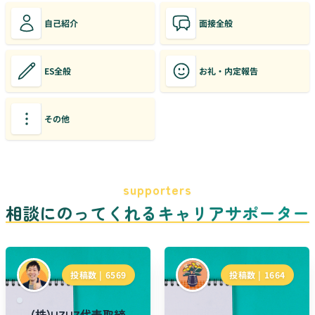
自己紹介
面接全般
ES全般
お礼・内定報告
その他
supporters
相談にのってくれるキャリアサポーター
投稿数 |
6569
投稿数 |
1664
(株)UZUZ代表取締