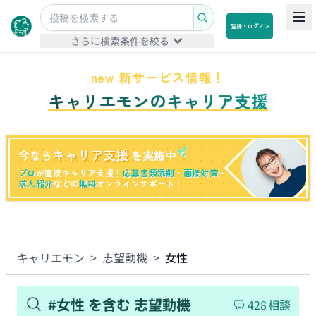
登録・ログイン
さらに検索条件を絞る
new 新サービス情報！
キャリエモンのキャリア支援
キャリア支援
今なら
を実施中
プロ
が直接キャリア支援！
応募書類添削
・
面接対策
・
求人紹介
などの
無料
オンラインサポート！
キャリエモン
>
志望動機
>
女性
#
女性
を含む
志望動機
428
相談