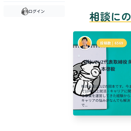
ログイン
相談に
投稿数 |
6569
(株)UZUZ代表取締役 
本啓毅
株式会社UZUZの岡本です。今
で10年以上就活・キャリアに
る事業を運営してきた経験から
キャリアの悩みがなんでも解決
で...