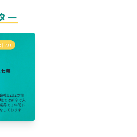
ター
 |
731
美七海
会社UZUZの佐
前職では新卒で入
業界で３年間ド
しておりま...