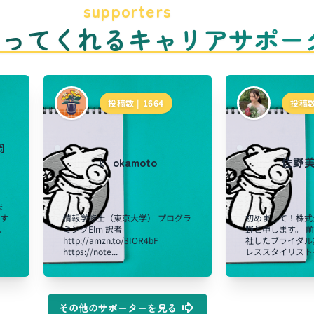
supporters
のってくれるキャリアサポー
投稿数 |
1664
投稿数
岡
k_okamoto
佐野
ま
関す
情報学修士（東京大学） プログラ
初めまして！株式
、
ミングElm 訳者
野と申します。 
http://amzn.to/3IOR4bF
社したブライダル
https://note...
レススタイリストを
その他のサポーターを見る