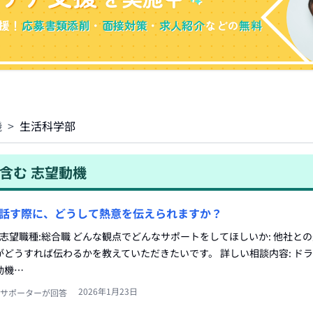
援！
応募書類添削
・
面接対策
・
求人紹介
などの
無料
機
>
生活科学部
含む
志望動機
話す際に、どうして熱意を伝えられますか？
 志望職種:総合職 どんな観点でどんなサポートをしてほしいか: 他社と
どうすれば伝わるかを教えていただきたいです。 詳しい相談内容: ド
動機…
2026年1月23日
サポーターが回答