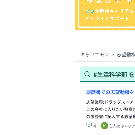
プロ
が直接キャリア支
オンラインサポート！
キャリエモン
>
志望動
#
生活科学部
を
履歴書での志望動機を
志望業界:ドラッグストア
この会社に入りたい熱意が
の履歴書に記入する志望
4
1
人
のキャリア