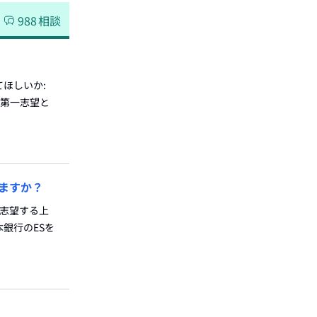
988
相談
てほしいか:
を第一志望と
ますか？
を志望する上
銀行のESを