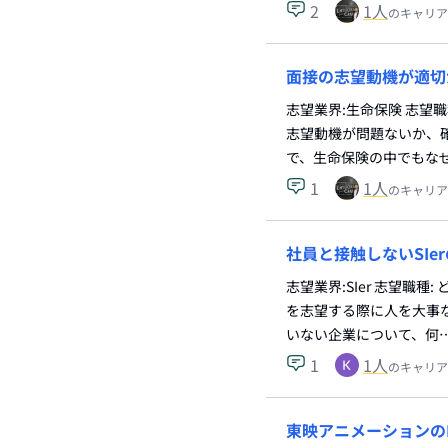
2
1
人
のキャリア
面接の志望動機が適切
志望業界:生命保険 志望
志望動機が問題ないか、確
で、生命保険の中でもな
1
1
人
のキャリア
社員と接触しないSI
志望業界:SIer 志望職
を志望する際に人を大事
いない企業について、何
1
1
人
のキャリア
東映アニメーションの