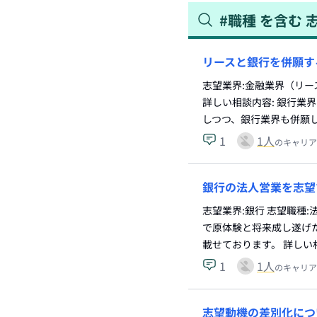
#
職種
を含む
リースと銀行を併願す
志望業界:金融業界（リー
詳しい相談内容: 銀行業
しつつ、銀行業界も併願
1
1
人
のキャリア
銀行の法人営業を志望
志望業界:銀行 志望職種
で原体験と将来成し遂げ
載せております。 詳しい
1
1
人
のキャリア
志望動機の差別化につ