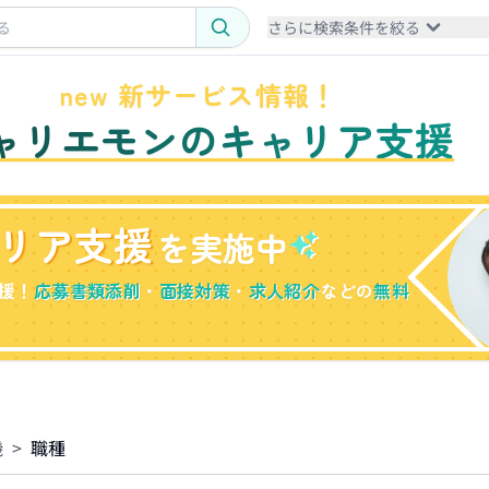
さらに検索条件を絞る
new 新サービス情報！
ャリエモンのキャリア支援
リア支援
を実施中
援！
応募書類添削
・
面接対策
・
求人紹介
などの
無料
機
>
職種