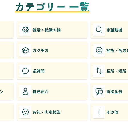
カテゴリー 一覧
就活・転職の軸
志望動機
ガクチカ
挫折・苦労
逆質問
長所・短所
ン
自己紹介
面接全般
お礼・内定報告
その他