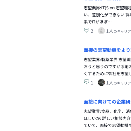
志望業界:IT(SIer)
い、差別化ができない 詳
系でITがほぼ…
2
1
人
のキャリア
面接の志望動機をより
志望業界:製薬業界 志望
おうと思うのですが添削お
くするために御社を志望
1
1
人
のキャリア
面接に向けての企業研
志望業界:食品、化学、消
ほしいか: 詳しい相談内
ていて、面接で志望動機