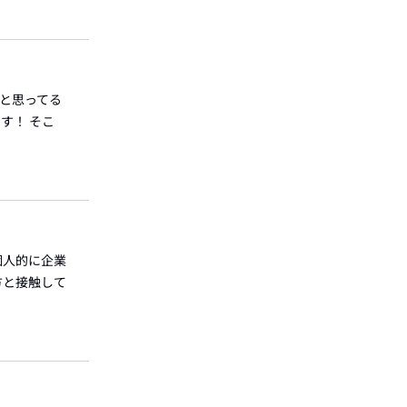
うと思ってる
す！ そこ
 個人的に企業
方と接触して