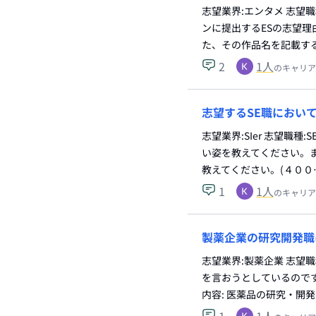
志望業界:エンタメ 志望
ンに提出するESの志望
た、その作品名を記載する
2
1
人
のキャリア
志望するSE職におい
志望業界:SIer 志望職
い姿を教えてください。
教えてください。(４００
1
1
人
のキャリア
製薬企業の研究開発職
志望業界:製薬企業 志望
を言おうとしているので
内容: 医薬品の研究・開
1
1
人