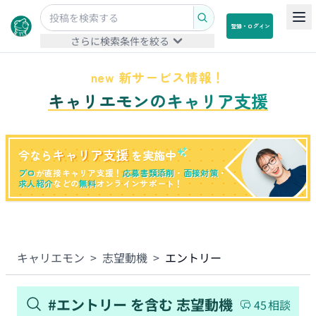
登録・ログイン
さらに検索条件を絞る
new 新サービス情報！
キャリエモンのキャリア支援
キャリア支援
今なら
を実施中
プロ
が直接キャリア支援！
応募書類添削
・
面接対策
・
求人紹介
などの
無料
オンラインサポート！
キャリエモン
>
志望動機
>
エントリー
#
エントリー
を含む
志望動機
45
相談