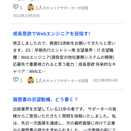
1
1
人
のキャリアサポーターが回答
2022年10月30日
成長意欲でWebエンジニアを目指す!
修正しましたので、再度ES添削をお願いできたらと思い
ます。 ES：早期先行エントリー用 志望業界：IT 志望職
種：Webエンジニア(請負型の他社業務システムの開発)
応募先で重要視されると思う能力：成長意欲 将来的なキ
ャリア：Webエ…
1
1
人
2022年8月14日
のキャリアサポーターが回答
履歴書の志望動機、どう書く？
出版業界を志望している23卒の者です。 サポーターの皆
様からご意見いただきたく質問を投稿いたしました。 私
は、先日一次面接を通過し、次の最終面接に向けて企業
から履歴書の提出を求められました。 一次面接の前にエ