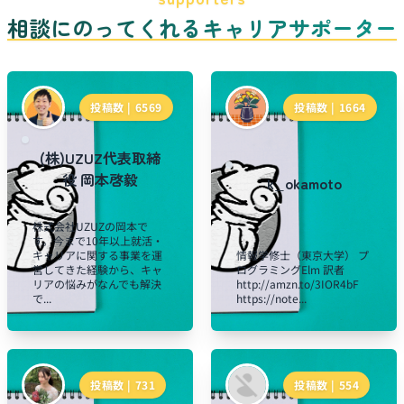
相談にのってくれるキャリアサポーター
投稿数 |
6569
投稿数 |
1664
(株)UZUZ代表取締
役 岡本啓毅
k_okamoto
株式会社UZUZの岡本で
す。今まで10年以上就活・
キャリアに関する事業を運
情報学修士（東京大学） プ
営してきた経験から、キャ
ログラミングElm 訳者
リアの悩みがなんでも解決
http://amzn.to/3IOR4bF
で...
https://note...
投稿数 |
731
投稿数 |
554