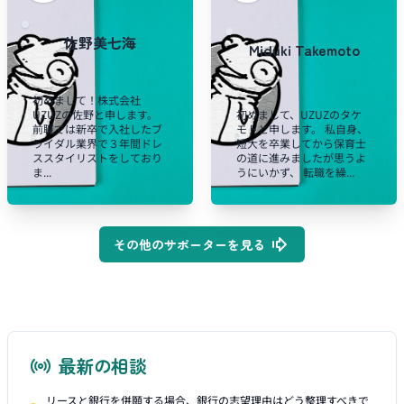
佐野美七海
Miduki Takemoto
初めまして！株式会社
UZUZの佐野と申します。
初めまして、UZUZのタケ
前職では新卒で入社したブ
モトと申します。 私自身、
ライダル業界で３年間ドレ
短大を卒業してから保育士
ススタイリストをしており
の道に進みましたが思うよ
ま...
うにいかず、 転職を繰...
その他のサポーターを見る
最新の相談
リースと銀行を併願する場合、銀行の志望理由はどう整理すべきで