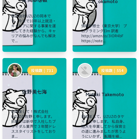
k_okamoto
株式会社UZUZの岡本で
す。今まで10年以上就活・
キャリアに関する事業を運
情報学修士（東京大学） プ
営してきた経験から、キャ
ログラミングElm 訳者
リアの悩みがなんでも解決
http://amzn.to/3IOR4bF
で...
https://note...
投稿数 |
731
投稿数 |
554
佐野美七海
Miduki Takemoto
初めまして！株式会社
UZUZの佐野と申します。
初めまして、UZUZのタケ
前職では新卒で入社したブ
モトと申します。 私自身、
ライダル業界で３年間ドレ
短大を卒業してから保育士
ススタイリストをしており
の道に進みましたが思うよ
ま...
うにいかず、 転職を繰...