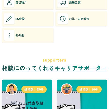
自己紹介
面接全般
ES全般
お礼・内定報告
その他
supporters
相談にのってくれるキャリアサポーター
投稿数 |
6569
投稿数 |
1664
(株)UZUZ代表取締
役 岡本啓毅