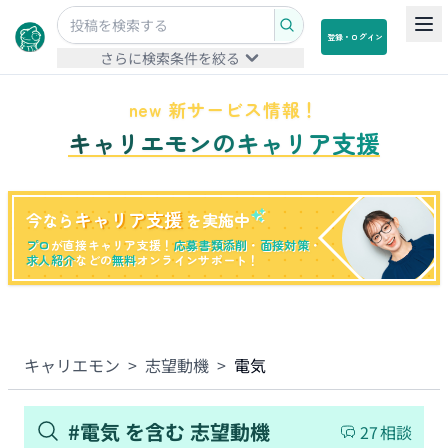
登録・ログイン
さらに検索条件を絞る
new 新サービス情報！
キャリエモンのキャリア支援
キャリア支援
今なら
を実施中
プロ
が直接キャリア支援！
応募書類添削
・
面接対策
・
求人紹介
などの
無料
オンラインサポート！
キャリエモン
>
志望動機
>
電気
#
電気
を含む
志望動機
27
相談