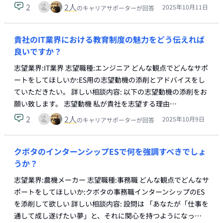
2
2
人
2025年10月11日
のキャリアサポーターが回答
貴社のIT業界における教育制度の魅力をどう伝えれば
良いですか？
志望業界:IT業界 志望職種:エンジニア どんな観点でどんなサポ
ートをしてほしいか:ES用の志望動機の添削とアドバイスをし
ていただきたい。 詳しい相談内容: 以下の志望動機の添削をお
願い致します。 志望動機 私が貴社を志望する理由…
2
2
人
2025年10月9日
のキャリアサポーターが回答
クボタのインターンシップESで何を強調すべきでしょ
うか？
志望業界:農機メーカー 志望職種:事務職 どんな観点でどんなサ
ポートをしてほしいか:クボタの事務職インターンシップのES
を添削して欲しい 詳しい相談内容: 設問は 「あなたが「仕事を
通して成し遂げたい夢」と、それに関心を持つようになっ…