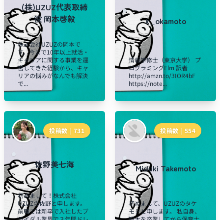
(株)UZUZ代表取締
役 岡本啓毅
k_okamoto
株式会社UZUZの岡本で
す。今まで10年以上就活・
キャリアに関する事業を運
情報学修士（東京大学） プ
営してきた経験から、キャ
ログラミングElm 訳者
リアの悩みがなんでも解決
http://amzn.to/3IOR4bF
で...
https://note...
投稿数 |
731
投稿数 |
554
佐野美七海
Miduki Takemoto
初めまして！株式会社
UZUZの佐野と申します。
初めまして、UZUZのタケ
前職では新卒で入社したブ
モトと申します。 私自身、
ライダル業界で３年間ドレ
短大を卒業してから保育士