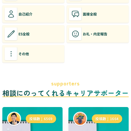
自己紹介
面接全般
ES全般
お礼・内定報告
その他
supporters
相談にのってくれるキャリアサポーター
投稿数 |
6569
投稿数 |
1664