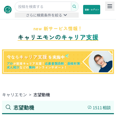
登録・ログイン
さらに検索条件を絞る
new 新サービス情報！
キャリエモンのキャリア支援
キャリア支援
今なら
を実施中
プロ
が直接キャリア支援！
応募書類添削
・
面接対策
・
求人紹介
などの
無料
オンラインサポート！
キャリエモン
>
志望動機
志望動機
1511
相談