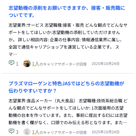
志望動機の添削をお願いできますか、接客・販売職に
ついてです。
志望業界:サービス 志望職種:接客・販売 どんな観点でどんなサ
ポートをしてほしいか:志望動機の添削していただけません
か。 詳しい相談内容: 企業の仕事内容: 情報通信業界に属し、
全国で通信キャリアショップを運営している企業です。 ス
マ…
1
1
人
2025年10月24日
のキャリアサポーターが回答
プラズマローゲンと特色JASではどちらの志望動機が
伝わりやすいですか？
志望業界:食品メーカー（丸大食品） 志望職種:技術系総合職 ど
んな観点でどんなサポートをしてほしいか: 1次面接用の志望
動機の台本を作っています。また、事前に提出するESには志望
動機を書く欄がなく、口頭でのみ伝える形となります。また…
3
1
人
2025年10月24日
のキャリアサポーターが回答