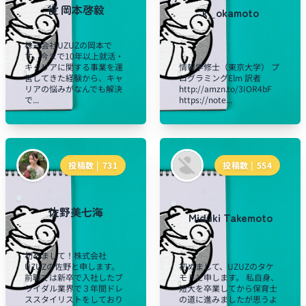
役 岡本啓毅
k_okamoto
株式会社UZUZの岡本で
す。今まで10年以上就活・
キャリアに関する事業を運
情報学修士（東京大学） プ
営してきた経験から、キャ
ログラミングElm 訳者
リアの悩みがなんでも解決
http://amzn.to/3IOR4bF
で...
https://note...
投稿数 |
731
投稿数 |
554
佐野美七海
Miduki Takemoto
初めまして！株式会社
UZUZの佐野と申します。
初めまして、UZUZのタケ
前職では新卒で入社したブ
モトと申します。 私自身、
ライダル業界で３年間ドレ
短大を卒業してから保育士
ススタイリストをしており
の道に進みましたが思うよ