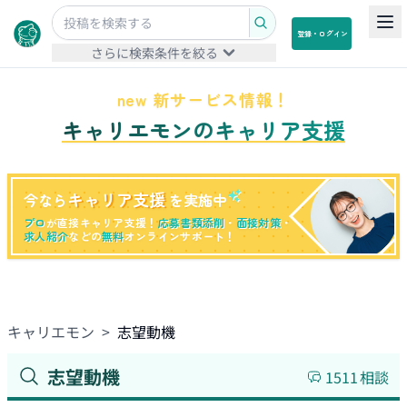
登録・ログイン
さらに検索条件を絞る
new 新サービス情報！
キャリエモンのキャリア支援
キャリア支援
今なら
を実施中
プロ
が直接キャリア支援！
応募書類添削
・
面接対策
・
求人紹介
などの
無料
オンラインサポート！
キャリエモン
>
志望動機
志望動機
1511
相談