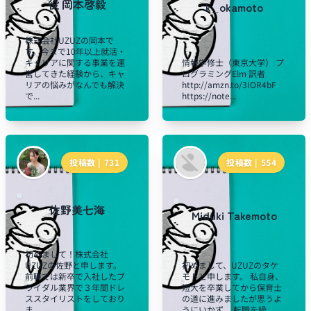
役 岡本啓毅
k_okamoto
株式会社UZUZの岡本で
す。今まで10年以上就活・
キャリアに関する事業を運
情報学修士（東京大学） プ
営してきた経験から、キャ
ログラミングElm 訳者
リアの悩みがなんでも解決
http://amzn.to/3IOR4bF
で...
https://note...
投稿数 |
731
投稿数 |
554
佐野美七海
Miduki Takemoto
初めまして！株式会社
UZUZの佐野と申します。
初めまして、UZUZのタケ
前職では新卒で入社したブ
モトと申します。 私自身、
ライダル業界で３年間ドレ
短大を卒業してから保育士
ススタイリストをしており
の道に進みましたが思うよ
ま...
うにいかず、 転職を繰...