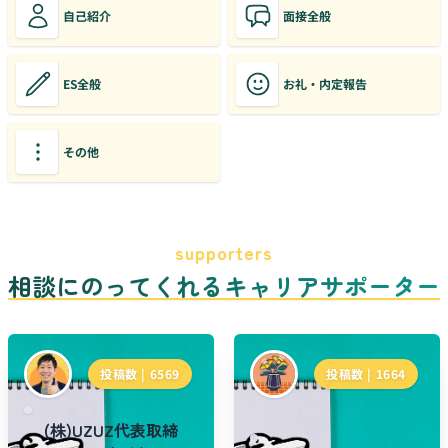
自己紹介
面接全般
ES全般
お礼・内定報告
その他
supporters
相談にのってくれるキャリアサポーター
投稿数 |
6569
投稿数 |
1664
(株)UZUZ代表取締