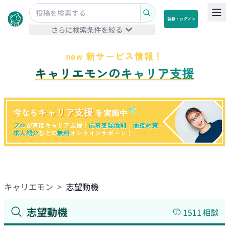
登録・ログイン
さらに検索条件を絞る
new 新サービス情報！
キャリエモンのキャリア支援
キャリア支援
今なら
を実施中
プロ
が直接キャリア支援！
応募書類添削
・
面接対策
・
求人紹介
などの
無料
オンラインサポート！
キャリエモン
>
志望動機
志望動機
1511
相談