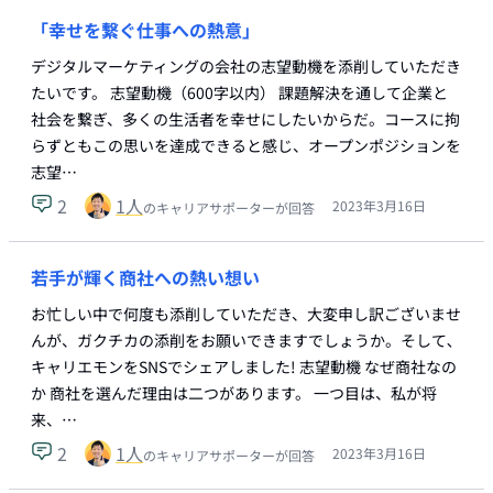
「幸せを繋ぐ仕事への熱意」
デジタルマーケティングの会社の志望動機を添削していただき
たいです。 志望動機（600字以内） 課題解決を通して企業と
社会を繋ぎ、多くの生活者を幸せにしたいからだ。コースに拘
らずともこの思いを達成できると感じ、オープンポジションを
志望…
2
1
人
2023年3月16日
のキャリアサポーターが回答
若手が輝く商社への熱い想い
お忙しい中で何度も添削していただき、大変申し訳ございませ
んが、ガクチカの添削をお願いできますでしょうか。そして､
キャリエモンをSNSでシェアしました! 志望動機 なぜ商社なの
か 商社を選んだ理由は二つがあります。 一つ目は、私が将
来、…
2
1
人
2023年3月16日
のキャリアサポーターが回答