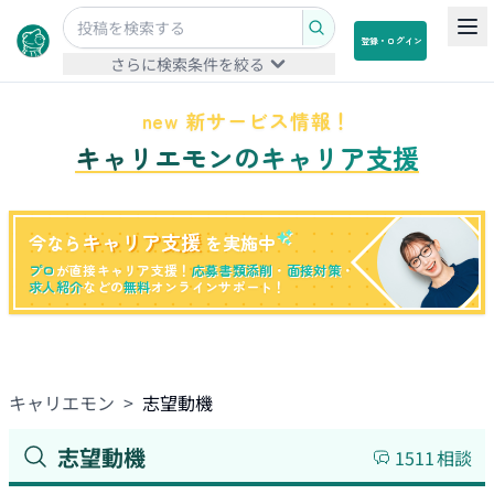
登録・ログイン
さらに検索条件を絞る
new 新サービス情報！
キャリエモンのキャリア支援
キャリア支援
今なら
を実施中
プロ
が直接キャリア支援！
応募書類添削
・
面接対策
・
求人紹介
などの
無料
オンラインサポート！
キャリエモン
>
志望動機
志望動機
1511
相談