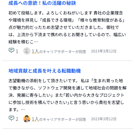
成長への意欲！私の活躍の秘訣
初めて投稿します。よろしくおねがいします 貴社の企業理念
や環境を拝見し「成長できる環境」「様々な教育制度がある」
点が魅力的だったため志望させていただきました。 御社で
は、上流から下流まで携われるとお聞きしているので、幅広い
経験を積むこ…
1
1
人
2023年3月12日
のキャリアサポーターが回答
地域貢献と成長を叶える転職動機
志望動機の添削をして頂きたいです。 私は「生まれ育った地
で働きながら、ソフトウェア開発を通して地域社会の問題を解
決、発展に寄与したい」また｢若い内から大きなプロジェクト
に参加し技術を積んでいきたい｣と言う思いから貴社を志望し
ます。…
2
1
人
2023年3月12日
のキャリアサポーターが回答