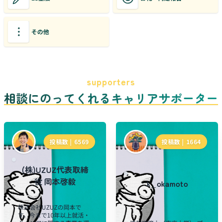
その他
supporters
相談にのってくれるキャリアサポーター
投稿数 |
6569
投稿数 |
1664
(株)UZUZ代表取締
役 岡本啓毅
k_okamoto
株式会社UZUZの岡本で
す。今まで10年以上就活・