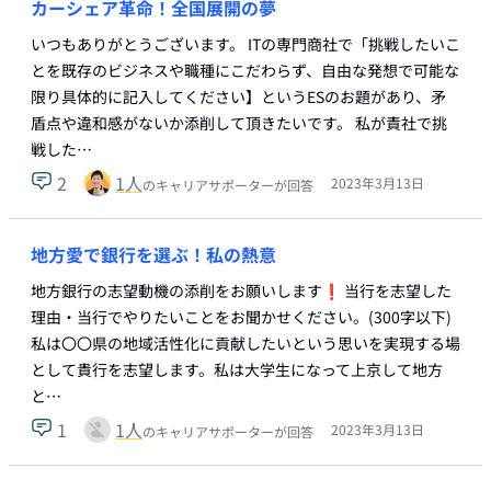
カーシェア革命！全国展開の夢
いつもありがとうございます。 ITの専門商社で「挑戦したいこ
とを既存のビジネスや職種にこだわらず、自由な発想で可能な
限り具体的に記入してください】というESのお題があり、矛
盾点や違和感がないか添削して頂きたいです。 私が責社で挑
戦した…
2
1
人
2023年3月13日
のキャリアサポーターが回答
地方愛で銀行を選ぶ！私の熱意
地方銀行の志望動機の添削をお願いします❗️ 当行を志望した
理由・当行でやりたいことをお聞かせください。(300字以下)
私は〇〇県の地域活性化に貢献したいという思いを実現する場
として貴行を志望します。私は大学生になって上京して地方
と…
1
1
人
2023年3月13日
のキャリアサポーターが回答