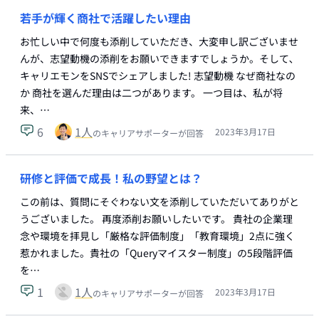
若手が輝く商社で活躍したい理由
お忙しい中で何度も添削していただき、大変申し訳ございませ
んが、志望動機の添削をお願いできますでしょうか。そして､
キャリエモンをSNSでシェアしました! 志望動機 なぜ商社なの
か 商社を選んだ理由は二つがあります。 一つ目は、私が将
来、…
6
1
人
2023年3月17日
のキャリアサポーターが回答
研修と評価で成長！私の野望とは？
この前は、質問にそぐわない文を添削していただいてありがと
うございました。 再度添削お願いしたいです。 貴社の企業理
念や環境を拝見し「厳格な評価制度」「教育環境」2点に強く
惹かれました。貴社の「Queryマイスター制度」の5段階評価
を…
1
1
人
2023年3月17日
のキャリアサポーターが回答