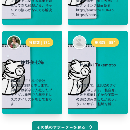
キャリアに関する事業を運
情報学修士（東京大学） プ
営してきた経験から、キャ
ログラミングElm 訳者
リアの悩みがなんでも解決
http://amzn.to/3IOR4bF
で...
https://note...
投稿数 |
731
投稿数 |
554
佐野美七海
Miduki Takemoto
初めまして！株式会社
UZUZの佐野と申します。
初めまして、UZUZのタケ
前職では新卒で入社したブ
モトと申します。 私自身、
ライダル業界で３年間ドレ
短大を卒業してから保育士
ススタイリストをしており
の道に進みましたが思うよ
ま...
うにいかず、 転職を繰...
その他のサポーターを見る