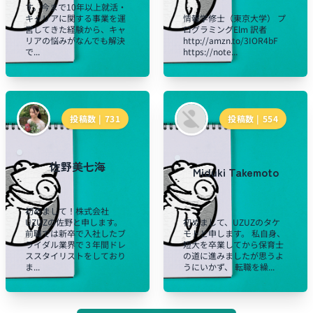
す。今まで10年以上就活・
キャリアに関する事業を運
情報学修士（東京大学） プ
営してきた経験から、キャ
ログラミングElm 訳者
リアの悩みがなんでも解決
http://amzn.to/3IOR4bF
で...
https://note...
投稿数 |
731
投稿数 |
554
佐野美七海
Miduki Takemoto
初めまして！株式会社
UZUZの佐野と申します。
初めまして、UZUZのタケ
前職では新卒で入社したブ
モトと申します。 私自身、
ライダル業界で３年間ドレ
短大を卒業してから保育士
ススタイリストをしており
の道に進みましたが思うよ
ま...
うにいかず、 転職を繰...