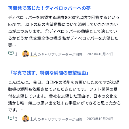
再開発で感じた！ディベロッパーへの夢
ディベロッパーを志望する理由を300字以内で回答するという
ESです。 以下の私の志望動機について添削していただきたい
点が二つあります。 ①ディベロッパーの動機として適してい
るかどうか ②文章全体の構成 私がディベロッパーを志望した
契…
1
1
人
2023年10月27日
のキャリアサポーターが回答
「写真で残す、特別な瞬間の志望理由」
こんばんは。 先日、自己PRの添削をお願いしたのですが志望
動機の添削も依頼させていただきたいです。 フォト関係の受
付を志望しています。 貴社を志望した理由は、日本の文化を
活かし唯一無二の思い出を残すお手伝いができると思ったから
です。 …
3
1
人
2023年10月24日
のキャリアサポーターが回答