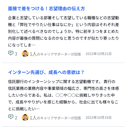
面接で差をつける！志望理由の伝え方
企業と志望している部署そして志望している職種などの志望動
機と「弊社でやりたい仕事はなにか」という内容はそれぞれ差
別化して述べるべきなのでしょうか。特に前半３つをまとめた
内容が最後の質問になるのかなと思うのですが似たり寄ったり
になってしま…
3
1
人
2023年10月21日
のキャリアサポーターが回答
インターン先選び、成長への意欲は？
信託銀行のインターンシップに関する志望動機です。 貴行の
信託業務の業務内容や事業領域の幅広さ、専門性の高さを体感
したいからである。私は、○○や○○に挑戦しやりきった中
で、成長ややりがいを感じた経験から、社会に出ても様々なこ
とに挑戦したい…
2
1
人
2023年10月19日
のキャリアサポーターが回答