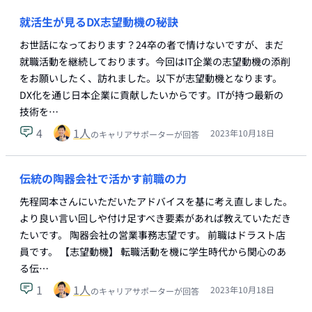
就活生が見るDX志望動機の秘訣
お世話になっております？24卒の者で情けないですが、まだ
就職活動を継続しております。今回はIT企業の志望動機の添削
をお願いしたく、訪れました。以下が志望動機となります。
DX化を通じ日本企業に貢献したいからです。ITが持つ最新の
技術を…
4
1
人
2023年10月18日
のキャリアサポーターが回答
伝統の陶器会社で活かす前職の力
先程岡本さんにいただいたアドバイスを基に考え直しました。
より良い言い回しや付け足すべき要素があれば教えていただき
たいです。 陶器会社の営業事務志望です。 前職はドラスト店
員です。 【志望動機】 転職活動を機に学生時代から関心のあ
る伝…
1
1
人
2023年10月18日
のキャリアサポーターが回答