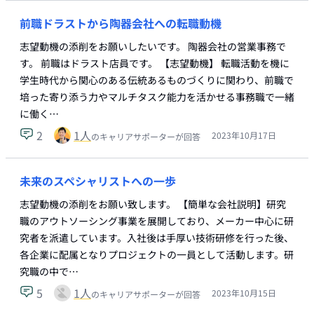
前職ドラストから陶器会社への転職動機
志望動機の添削をお願いしたいです。 陶器会社の営業事務で
す。 前職はドラスト店員です。 【志望動機】 転職活動を機に
学生時代から関心のある伝統あるものづくりに関わり、前職で
培った寄り添う力やマルチタスク能力を活かせる事務職で一緒
に働く…
2
1
人
2023年10月17日
のキャリアサポーターが回答
未来のスペシャリストへの一歩
志望動機の添削をお願い致します。 【簡単な会社説明】研究
職のアウトソーシング事業を展開しており、メーカー中心に研
究者を派遣しています。入社後は手厚い技術研修を行った後、
各企業に配属となりプロジェクトの一員として活動します。研
究職の中で…
5
1
人
2023年10月15日
のキャリアサポーターが回答