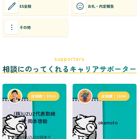
ES全般
お礼・内定報告
その他
supporters
相談にのってくれるキャリアサポーター
投稿数 |
6569
投稿数 |
1664
(株)UZUZ代表取締
役 岡本啓毅
k_okamoto
株式会社UZUZの岡本で