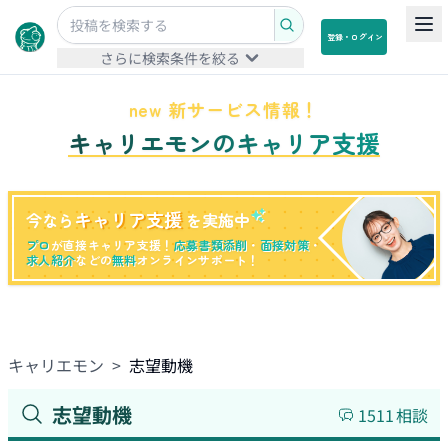
登録・ログイン
さらに検索条件を絞る
new 新サービス情報！
キャリエモンのキャリア支援
キャリア支援
今なら
を実施中
プロ
が直接キャリア支援！
応募書類添削
・
面接対策
・
求人紹介
などの
無料
オンラインサポート！
キャリエモン
>
志望動機
志望動機
1511
相談