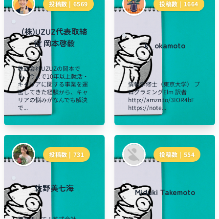
投稿数 |
6569
投稿数 |
1664
(株)UZUZ代表取締
役 岡本啓毅
k_okamoto
株式会社UZUZの岡本で
す。今まで10年以上就活・
キャリアに関する事業を運
情報学修士（東京大学） プ
営してきた経験から、キャ
ログラミングElm 訳者
リアの悩みがなんでも解決
http://amzn.to/3IOR4bF
で...
https://note...
投稿数 |
731
投稿数 |
554
佐野美七海
Miduki Takemoto
初めまして！株式会社