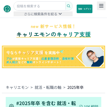
登録・ログイン
さらに検索条件を絞る
new 新サービス情報！
キャリエモンのキャリア支援
キャリア支援
今なら
を実施中
プロ
が直接キャリア支援！
応募書類添削
・
面接対策
・
求人紹介
などの
無料
オンラインサポート！
キャリエモン
>
就活・転職の軸
>
2025年卒
#
2025年卒
を含む
就活・転
106
相談