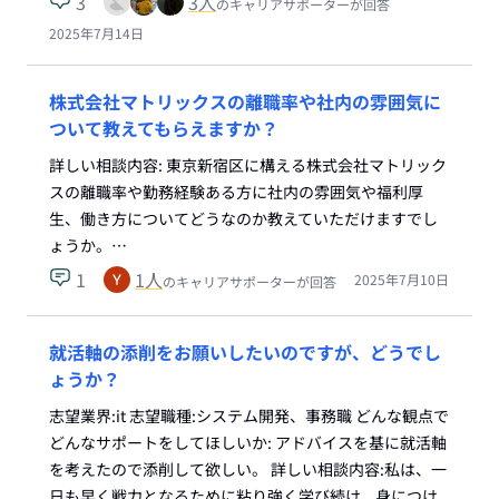
3
3
人
のキャリアサポーターが回答
2025年7月14日
株式会社マトリックスの離職率や社内の雰囲気に
ついて教えてもらえますか？
詳しい相談内容: 東京新宿区に構える株式会社マトリック
スの離職率や勤務経験ある方に社内の雰囲気や福利厚
生、働き方についてどうなのか教えていただけますでし
ょうか。…
1
1
人
2025年7月10日
のキャリアサポーターが回答
就活軸の添削をお願いしたいのですが、どうでし
ょうか？
志望業界:it 志望職種:システム開発、事務職 どんな観点で
どんなサポートをしてほしいか: アドバイスを基に就活軸
を考えたので添削して欲しい。 詳しい相談内容:私は、一
日も早く戦力となるために粘り強く学び続け、身につけ