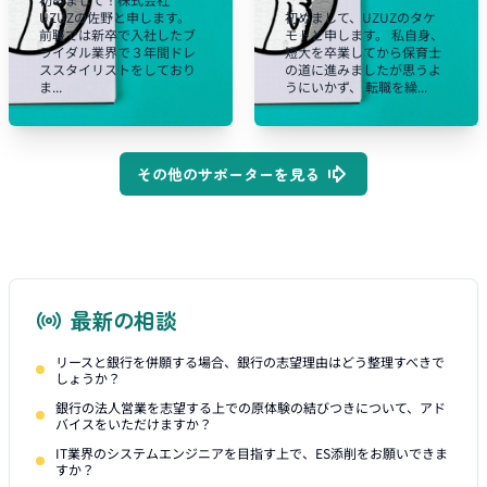
UZUZの佐野と申します。
初めまして、UZUZのタケ
前職では新卒で入社したブ
モトと申します。 私自身、
ライダル業界で３年間ドレ
短大を卒業してから保育士
ススタイリストをしており
の道に進みましたが思うよ
ま...
うにいかず、 転職を繰...
その他のサポーターを見る
最新の相談
リースと銀行を併願する場合、銀行の志望理由はどう整理すべきで
しょうか？
銀行の法人営業を志望する上での原体験の結びつきについて、アド
バイスをいただけますか？
IT業界のシステムエンジニアを目指す上で、ES添削をお願いできま
すか？