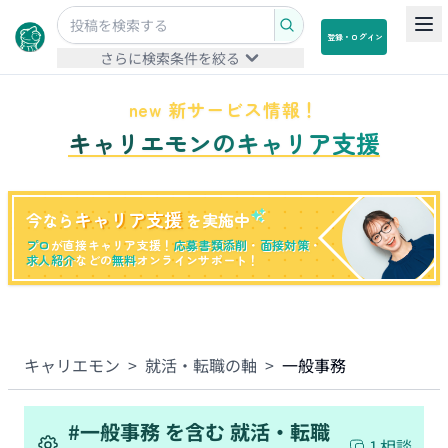
登録・ログイン
さらに検索条件を絞る
new 新サービス情報！
キャリエモンのキャリア支援
キャリア支援
今なら
を実施中
プロ
が直接キャリア支援！
応募書類添削
・
面接対策
・
求人紹介
などの
無料
オンラインサポート！
キャリエモン
>
就活・転職の軸
>
一般事務
#
一般事務
を含む
就活・転職
1
相談