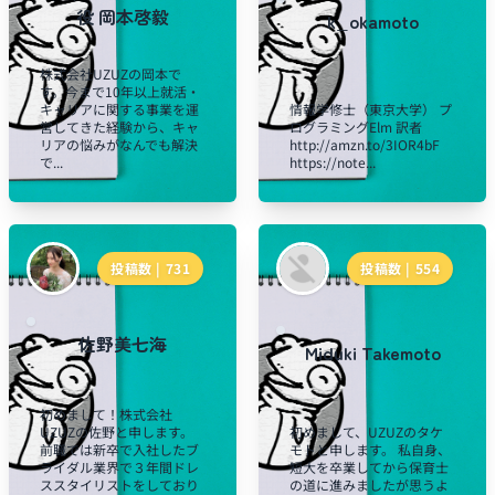
役 岡本啓毅
k_okamoto
株式会社UZUZの岡本で
す。今まで10年以上就活・
キャリアに関する事業を運
情報学修士（東京大学） プ
営してきた経験から、キャ
ログラミングElm 訳者
リアの悩みがなんでも解決
http://amzn.to/3IOR4bF
で...
https://note...
投稿数 |
731
投稿数 |
554
佐野美七海
Miduki Takemoto
初めまして！株式会社
UZUZの佐野と申します。
初めまして、UZUZのタケ
前職では新卒で入社したブ
モトと申します。 私自身、
ライダル業界で３年間ドレ
短大を卒業してから保育士
ススタイリストをしており
の道に進みましたが思うよ