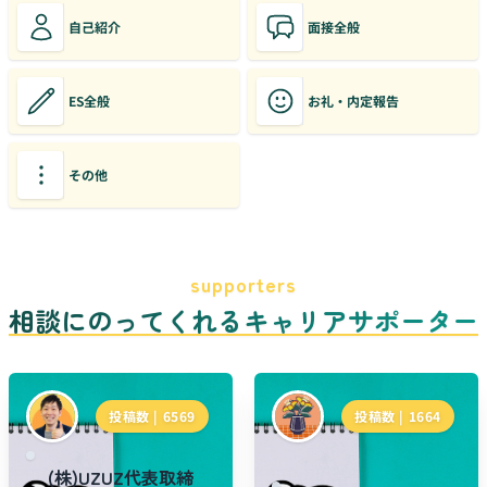
自己紹介
面接全般
ES全般
お礼・内定報告
その他
supporters
相談にのってくれるキャリアサポーター
投稿数 |
6569
投稿数 |
1664
(株)UZUZ代表取締