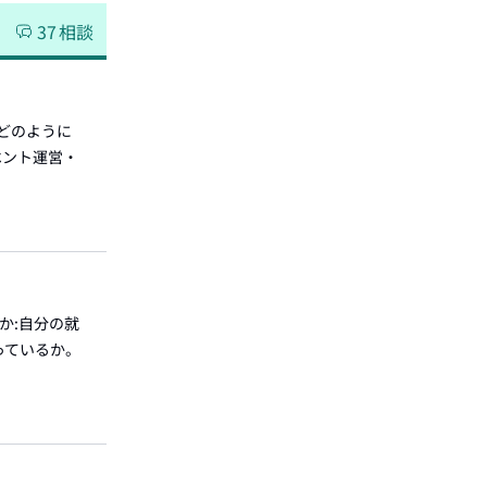
37
相談
はどのように
ベント運営・
いか:自分の就
っているか。