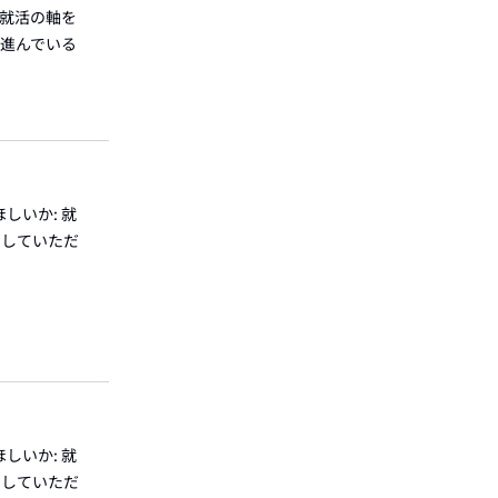
ら就活の軸を
に進んでいる
しいか: 就
削していただ
しいか: 就
削していただ