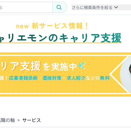
さらに検索条件を絞る
new 新サービス情報！
ャリエモンのキャリア支援
リア支援
を実施中
援！
応募書類添削
・
面接対策
・
求人紹介
などの
無料
転職の軸
>
サービス