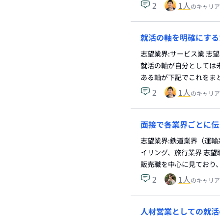
2
1
人
のキャリア
就活の軸を明確にする
志望業界:サービス業 志
就活の軸が自分としては
ある軸が下記でこれをま
2
1
人
のキャリア
面接で各業界ごとに伝
志望業界:鉄道業界（運
イリング、旅行業界 志望
販売職を中心に見ており
2
1
人
のキャリア
人材営業としての就活