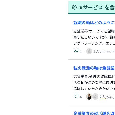
#
サービス
を含
就職の軸はどのように
志望業界:サービス 志望
書いたらいいですか。 詳
アウトソーシング、エデ
1
1
人
のキャリア
私の就活の軸は金融業
志望業界:金融 志望職種:
活の軸がこの業界に適切
添削していただきたいで
4
2
人
のキャ
金融業界の就活軸を改