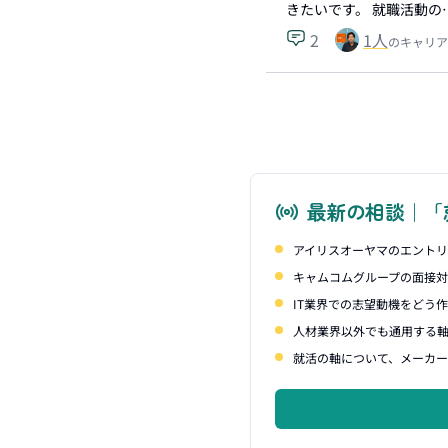
きたいです。 就職活動の
2
1
人
のキャリア
最新の相談｜「
アイリスオーヤマのエント
キャムコムグループの面接
IT業界での志望動機をどう
人材業界以外でも通用する
就活の軸について、メーカー