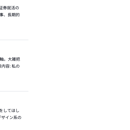
行証券就活の
仕事、長期的
の軸。大雑把
内容: 私の
トをしてほし
デザイン系の