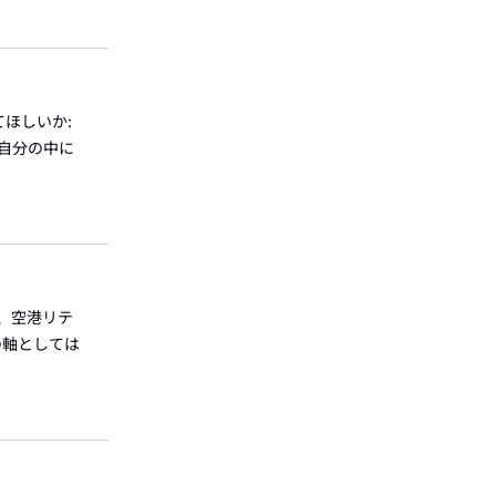
てほしいか:
自分の中に
、空港リテ
の軸としては