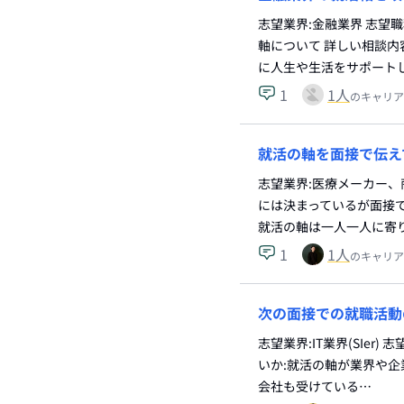
志望業界:金融業界 志望
軸について 詳しい相談
に人生や生活をサポート
1
1
人
のキャリア
就活の軸を面接で伝え
志望業界:医療メーカー、
には決まっているが面接で
就活の軸は一人一人に寄
1
1
人
のキャリア
次の面接での就職活動
志望業界:IT業界(SIe
いか:就活の軸が業界や企
会社も受けている…