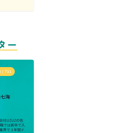
ター
 |
731
美七海
会社UZUZの佐
前職では新卒で入
業界で３年間ド