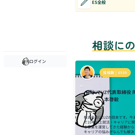
ES全般
相談に
ログイン
投稿数 |
6569
(株)UZUZ代表取締役 
本啓毅
株式会社UZUZの岡本です。今
で10年以上就活・キャリアに
る事業を運営してきた経験から
キャリアの悩みがなんでも解決