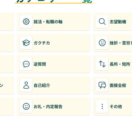
就活・転職の軸
志望動機
ガクチカ
挫折・苦労
逆質問
長所・短所
ン
自己紹介
面接全般
お礼・内定報告
その他