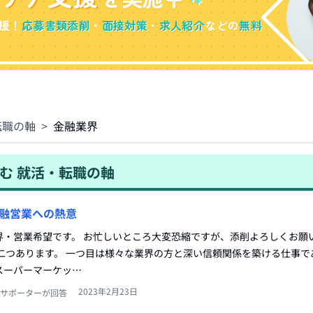
援！
応募書類添削
・
面接対策
・
求人紹介
などの
無料
転職の軸
>
金融業界
む
就活・転職の軸
融営業への熱意
界・営業希望です。 お忙しいところ大変恐縮ですが、添削よろしくお願
は二つあります。 一つ目は様々な業界の方と深い信頼関係を築ける仕事で
スーパーマーケッ…
2023年2月23日
サポーターが回答