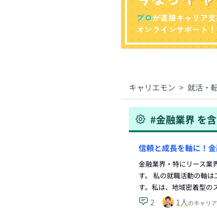
プロ
が直接キャリア支
オンラインサポート！
キャリエモン
>
就活・
#
金融業界
を含
信頼と成長を軸に！金
金融業界・特にリース業
す。 私の就職活動の軸
す。私は、地域密着型の
2
1
人
のキャリア