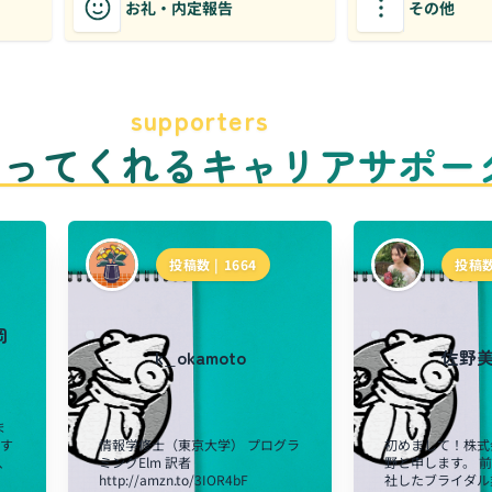
お礼・内定報告
その他
supporters
のってくれるキャリアサポー
投稿数 |
1664
投稿数
岡
k_okamoto
佐野
ま
関す
情報学修士（東京大学） プログラ
初めまして！株式
、
ミングElm 訳者
野と申します。 
http://amzn.to/3IOR4bF
社したブライダル