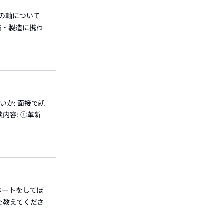
活の軸について
発・製造に携わ
いか: 面接で就
内容: ①革新
ポートをしてほ
を教えてくださ