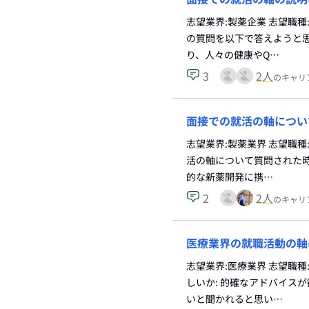
志望業界:製薬企業 志望職
の質問を以下で答えようと思
り、人々の健康やQ…
3
2
人
のキャリ
面接での就活の軸につい
志望業界:製薬業界 志望職種
活の軸について質問された時
的な新薬開発に携…
2
2
人
のキャリ
医療業界の就職活動の軸
志望業界:医療業界 志望職
しいか: 的確なアドバイス
いと聞かれると思い…