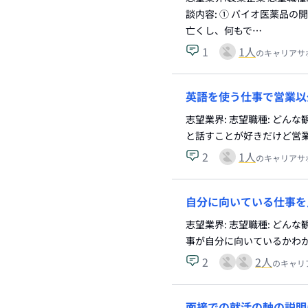
談内容: ① バイオ医薬品
亡くし、何もで…
1
1
人
のキャリアサ
英語を使う仕事で営業以
志望業界: 志望職種: どん
と話すことが好きだけど営
2
1
人
のキャリアサ
自分に向いている仕事を
志望業界: 志望職種: どん
事が自分に向いているかわ
2
2
人
のキャリ
面接での就活の軸の説明