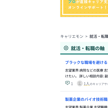
プロ
が直接キャリア支
オンラインサポート！
キャリエモン
>
就活・転
就活・転職の軸
ブラックな職場を避ける
志望業界:病院などの医療 
けたい。 詳しい相談内容:
1
1
人
のキャリアサ
製薬企業のバイオ技術職
志望業界:製薬企業 志望職種