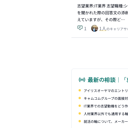
志望業界:IT業界 志望職
を聞かれた際の回答文の添
えていますが、その際ど…
1
1
人
のキャリアサ
最新の相談｜「
アイリスオーヤマのエント
キャムコムグループの面接
IT業界での志望動機をどう
人材業界以外でも通用する
就活の軸について、メーカー