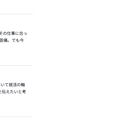
がその仕事に合っ
が苦痛。でも今
おいて就活の軸
を伝えたいと考