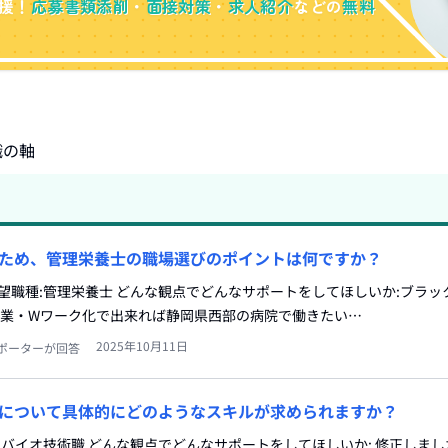
援！
応募書類添削
・
面接対策
・
求人紹介
などの
無料
職の軸
ため、管理栄養士の職場選びのポイントは何ですか？
志望職種:管理栄養士 どんな観点でどんなサポートをしてほしいか:ブラ
 副業・Wワーク化で出来れば静岡県西部の病院で働きたい…
2025年10月11日
ポーターが回答
について具体的にどのようなスキルが求められますか？
:バイオ技術職 どんな観点でどんなサポートをしてほしいか: 修正しまし