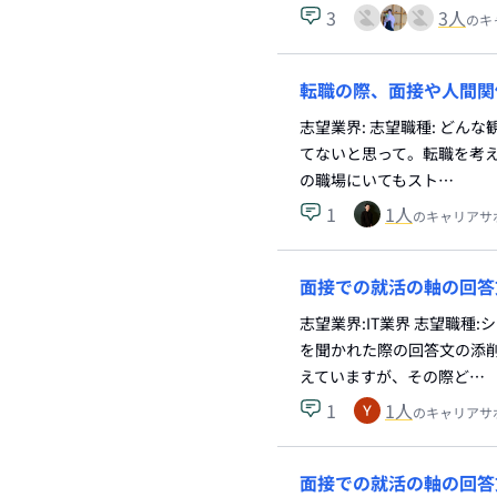
3
3
人
のキ
転職の際、面接や人間関
志望業界: 志望職種: ど
てないと思って。転職を考え
の職場にいてもスト…
1
1
人
のキャリアサ
面接での就活の軸の回答
志望業界:IT業界 志望職
を聞かれた際の回答文の添
えていますが、その際ど…
1
1
人
のキャリアサ
面接での就活の軸の回答