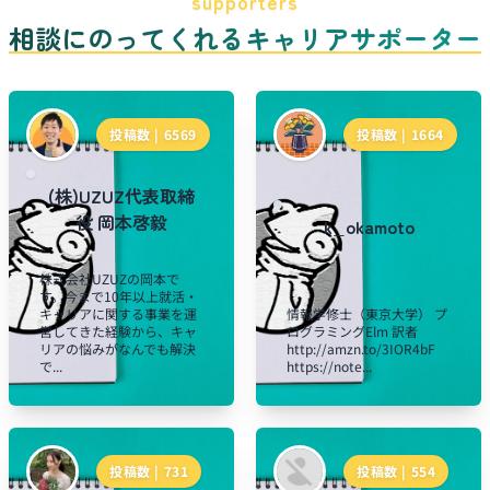
supporters
相談にのってくれるキャリアサポーター
投稿数 |
6569
投稿数 |
1664
(株)UZUZ代表取締
役 岡本啓毅
k_okamoto
株式会社UZUZの岡本で
す。今まで10年以上就活・
キャリアに関する事業を運
情報学修士（東京大学） プ
営してきた経験から、キャ
ログラミングElm 訳者
リアの悩みがなんでも解決
http://amzn.to/3IOR4bF
で...
https://note...
投稿数 |
731
投稿数 |
554