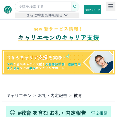
登録・ログイン
さらに検索条件を絞る
new 新サービス情報！
キャリエモンのキャリア支援
キャリア支援
今なら
を実施中
プロ
が直接キャリア支援！
応募書類添削
・
面接対策
・
求人紹介
などの
無料
オンラインサポート！
キャリエモン
>
お礼・内定報告
>
教育
#
教育
を含む
お礼・内定報告
2
相談