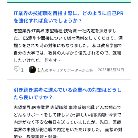
IT業界の技術職を目指す際に、どのように自己PR
を強化すれば良いでしょうか？
志望業界:IT業界 志望職種:技術職 一社内定を頂きまし
た。 ES添削や面接について様々添削をしてくださり、深
掘りをされた時の対策にもなりました。 私は教育学部で
自分の大学では、教員の人ばかり優先されるので、就職
したいけれど、 何をす…
1
1
人
2025年3月24日
のキャリアサポーターが回答
引き続き選考に進んでいる企業への対策はどうし
たら良いですか？
志望業界:医療業界 志望職種:事務系総合職 どんな観点で
どんなサポートをしてほしいか: 詳しい相談内容: 今まで
内定がなく不安な毎日を送っていましたが、先日、医療
業界の事務系総合職の内定をいただけました。 面接の対
策や、教育実習と就活…