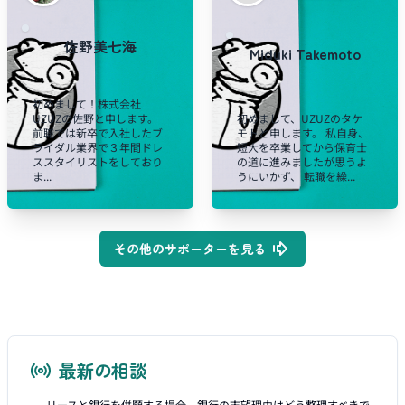
佐野美七海
Miduki Takemoto
初めまして！株式会社
UZUZの佐野と申します。
初めまして、UZUZのタケ
前職では新卒で入社したブ
モトと申します。 私自身、
ライダル業界で３年間ドレ
短大を卒業してから保育士
ススタイリストをしており
の道に進みましたが思うよ
ま...
うにいかず、 転職を繰...
その他のサポーターを見る
最新の相談
リースと銀行を併願する場合、銀行の志望理由はどう整理すべきで