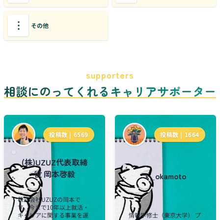
その他
supporters
相談にのってくれるキャリアサポーター
投稿数 |
6569
投稿数 |
1664
(株)UZUZ代表取締
役 岡本啓毅
k_okamoto
株式会社UZUZの岡本で
す。今まで10年以上就活・
キャリアに関する事業を運
情報学修士（東京大学） プ