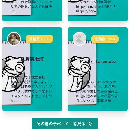
営してきた経験から、キャ
ログラミングElm 訳者
リアの悩みがなんでも解決
http://amzn.to/3IOR4bF
で...
https://note...
投稿数 |
731
投稿数 |
554
佐野美七海
Miduki Takemoto
初めまして！株式会社
UZUZの佐野と申します。
初めまして、UZUZのタケ
前職では新卒で入社したブ
モトと申します。 私自身、
ライダル業界で３年間ドレ
短大を卒業してから保育士
ススタイリストをしており
の道に進みましたが思うよ
ま...
うにいかず、 転職を繰...
その他のサポーターを見る