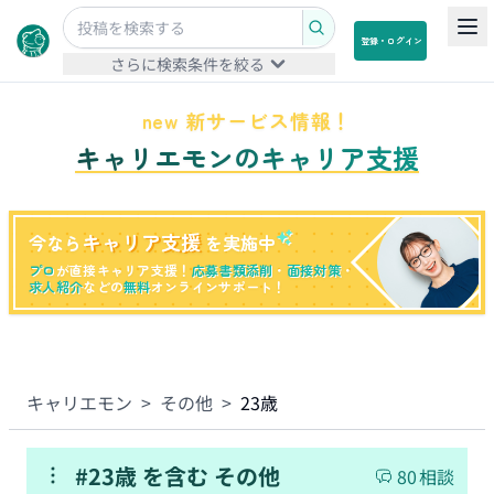
登録・ログイン
さらに検索条件を絞る
new 新サービス情報！
キャリエモンのキャリア支援
キャリア支援
今なら
を実施中
プロ
が直接キャリア支援！
応募書類添削
・
面接対策
・
求人紹介
などの
無料
オンラインサポート！
キャリエモン
>
その他
>
23歳
#
23歳
を含む
その他
80
相談