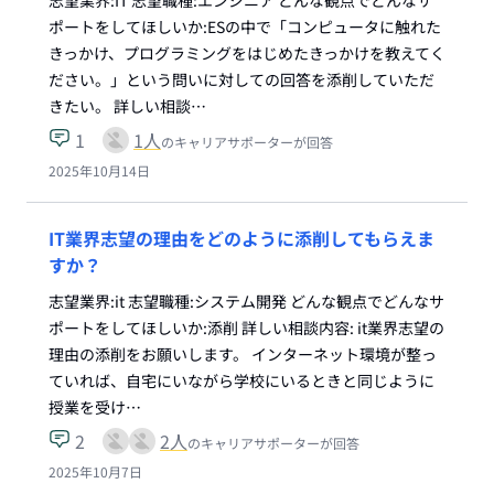
志望業界:IT 志望職種:エンジニア どんな観点でどんなサ
ポートをしてほしいか:ESの中で「コンピュータに触れた
きっかけ、プログラミングをはじめたきっかけを教えてく
ださい。」という問いに対しての回答を添削していただ
きたい。 詳しい相談…
1
1
人
のキャリアサポーターが回答
2025年10月14日
IT業界志望の理由をどのように添削してもらえま
すか？
志望業界:it 志望職種:システム開発 どんな観点でどんなサ
ポートをしてほしいか:添削 詳しい相談内容: it業界志望の
理由の添削をお願いします。 インターネット環境が整っ
ていれば、自宅にいながら学校にいるときと同じように
授業を受け…
2
2
人
のキャリアサポーターが回答
2025年10月7日