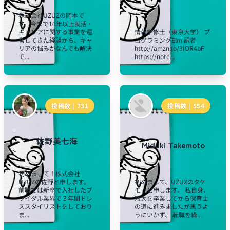
株式会社UZUZの岡本で
す。今まで10年以上就活・
キャリアに関する事業を運
情報学修士（東京大学） プ
営してきた経験から、キャ
ログラミングElm 訳者
リアの悩みがなんでも解決
http://amzn.to/3IOR4bF
で...
https://note...
投稿数 |
731
投稿数 |
554
佐野美七海
Miduki Takemoto
初めまして！株式会社
UZUZの佐野と申します。
初めまして、UZUZのタケ
前職では新卒で入社したブ
モトと申します。 私自身、
ライダル業界で３年間ドレ
短大を卒業してから保育士
ススタイリストをしており
の道に進みましたが思うよ
ま...
うにいかず、 転職を繰...