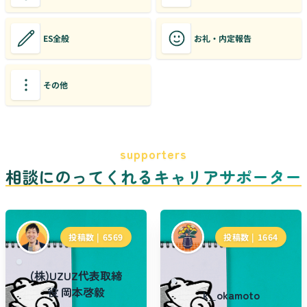
ES全般
お礼・内定報告
その他
supporters
相談にのってくれるキャリアサポーター
投稿数 |
6569
投稿数 |
1664
(株)UZUZ代表取締
役 岡本啓毅
k_okamoto