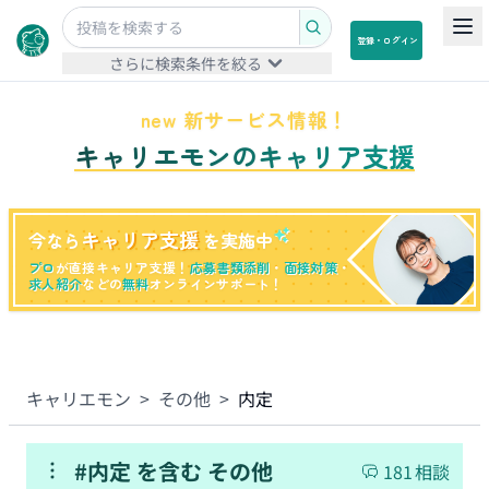
登録・ログイン
さらに検索条件を絞る
new 新サービス情報！
キャリエモンのキャリア支援
キャリア支援
今なら
を実施中
プロ
が直接キャリア支援！
応募書類添削
・
面接対策
・
求人紹介
などの
無料
オンラインサポート！
キャリエモン
>
その他
>
内定
#
内定
を含む
その他
181
相談