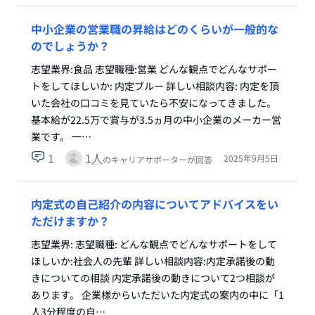
中小企業の営業職の昇給はどのくらいが一般的な
のでしょうか？
志望業界:食品 志望職種:営業 どんな観点でどんなサポー
トをしてほしいか: 内定ブルー 詳しい相談内容: 内定を頂
いた会社の口コミを見ていたら不安になってきました。
基本給が22.5万で賞与が3.5ヵ月の中小企業のメーカー営
業です。 一…
1
1
人
2025年9月5日
のキャリアサポーターが回答
内定式の自己紹介の内容についてアドバイスをい
ただけますか？
志望業界: 志望職種: どんな観点でどんなサポートをして
ほしいか:社会人の先輩 詳しい相談内容:内定承諾後の動
きについての相談 内定承諾後の動きについて2つ相談が
あります。 企業様からいただいた内定式の案内の中に「1
人3分程度の自…