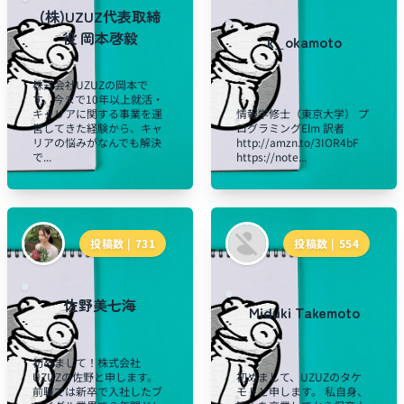
(株)UZUZ代表取締
役 岡本啓毅
k_okamoto
株式会社UZUZの岡本で
す。今まで10年以上就活・
キャリアに関する事業を運
情報学修士（東京大学） プ
営してきた経験から、キャ
ログラミングElm 訳者
リアの悩みがなんでも解決
http://amzn.to/3IOR4bF
で...
https://note...
投稿数 |
731
投稿数 |
554
佐野美七海
Miduki Takemoto
初めまして！株式会社
UZUZの佐野と申します。
初めまして、UZUZのタケ
前職では新卒で入社したブ
モトと申します。 私自身、