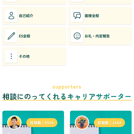
自己紹介
面接全般
ES全般
お礼・内定報告
その他
supporters
相談にのってくれるキャリアサポーター
投稿数 |
6569
投稿数 |
1664