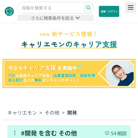
登録・ログイン
さらに検索条件を絞る
new 新サービス情報！
キャリエモンのキャリア支援
キャリア支援
今なら
を実施中
プロ
が直接キャリア支援！
応募書類添削
・
面接対策
・
求人紹介
などの
無料
オンラインサポート！
キャリエモン
>
その他
>
開発
#
開発
を含む
その他
54
相談