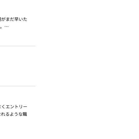
期がまだ早いた
す。…
なくエントリー
なれるような職