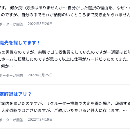
す。 何か良い方法はありませんか… 自分がした選択の理由を、なぜ・
るのですが、自分の中でそれが納得のいくところまで突き止められませ
2022年3月26日
ポーターが回答
職先を探してます！
在住の男性なのですが、前職でゴミ収集員をしていたのですが一週間ほど
人ホームに転職したのですが思って以上に仕事がハードだったのでまた
、何か…
2022年3月25日
ポーターが回答
定辞退はアリ？
ご案内を頂いたのですが、リクルーター推薦で内定を得た場合、辞退す
、大変恐縮ではございますが、ご教示いただけると甚大に存じます。…
2022年3月19日
ポーターが回答