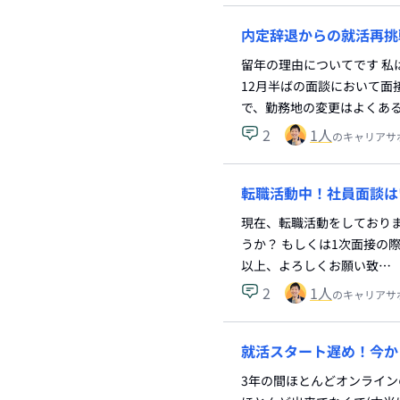
内定辞退からの就活再挑
留年の理由についてです 私
12月半ばの面談において
で、勤務地の変更はよくあ
2
1
人
のキャリアサ
転職活動中！社員面談は
現在、転職活動をしておりま
うか？ もしくは1次面接の
以上、よろしくお願い致…
2
1
人
のキャリアサ
就活スタート遅め！今か
3年の間ほとんどオンライ