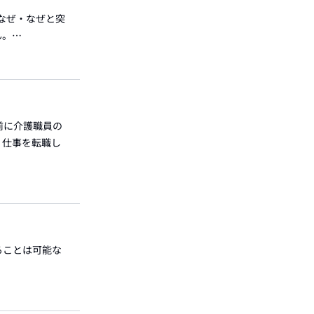
なぜ・なぜと突
ん。…
前に介護職員の
、仕事を転職し
ることは可能な