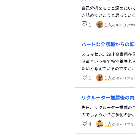
自己分析をもっと深めたいで
き詰めていこうと思ってい
1
1
人
のキャリアサ
ハードな介護職からの転
スミマセン。29才奈良県
派遣という形で特別養護老
たいと考えているのですが
1
1
人
のキャリアサ
リクルーター推薦後の内
先日、リクルーター推薦の
のでしょうか？ご多忙の折
4
1
人
のキャリアサ