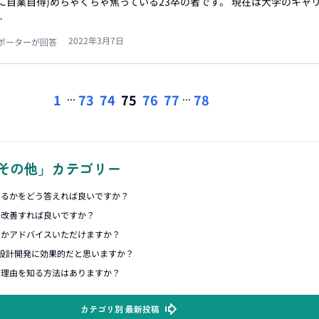
に自業自得)めちゃくちゃ焦っている23卒の者です。 現在は大学のキャ
…
2022年3月7日
ポーターが回答
...
...
1
73
74
75
76
77
78
その他」カテゴリー
いるかをどう答えれば良いですか？
に改善すれば良いですか？
いかアドバイスいただけますか？
設計開発に効果的だと思いますか？
用理由を知る方法はありますか？
カテゴリ別 最新投稿