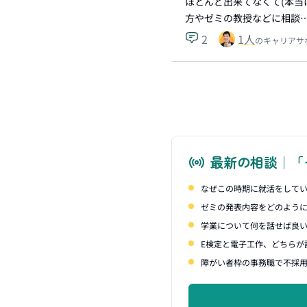
ほとんど出来てなくて(本当
方やゼミの教授などに相談
2
1
人
のキャリアサ
最新の相談｜「
なぜこの時期に就活をして
ゼミの発表内容をどのよう
学業について何を話せば良
E検定と電子工作、どちらが
障がい者枠の事務職で不採