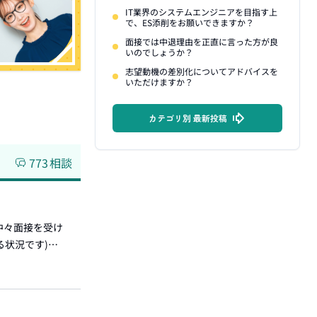
IT業界のシステムエンジニアを目指す上
で、ES添削をお願いできますか？
面接では中退理由を正直に言った方が良
いのでしょうか？
志望動機の差別化についてアドバイスを
いただけますか？
カテゴリ別 最新投稿
773
相談
中々面接を受け
る状況です)…