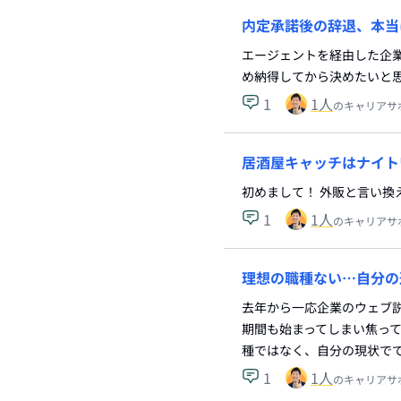
内定承諾後の辞退、本当
エージェントを経由した企
め納得してから決めたいと
1
1
人
のキャリアサ
居酒屋キャッチはナイト
初めまして！ 外販と言い
1
1
人
のキャリアサ
理想の職種ない…自分の
去年から一応企業のウェブ
期間も始まってしまい焦っ
種ではなく、自分の現状で
1
1
人
のキャリアサ