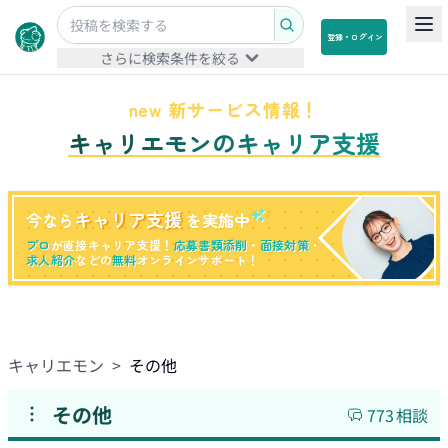
登録・ログイン
さらに検索条件を絞る
new 新サービス情報！
キャリエモンのキャリア支援
キャリア支援
今なら
を実施中
プロ
が直接キャリア支援！
応募書類添削
・
面接対策
・
求人紹介
などの
無料
オンラインサポート！
キャリエモン
>
その他
その他
773
相談