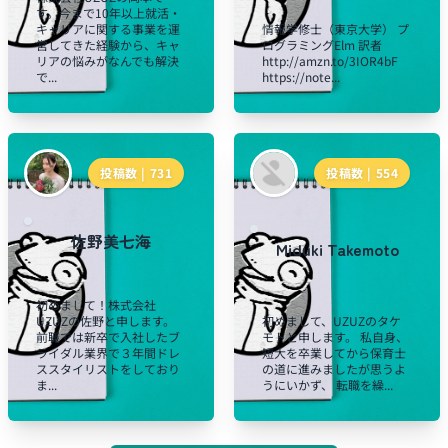
す。今まで10年以上就活・
キャリアに関する事業を運
情報学修士（東京大学） プ
営してきた経験から、キャ
ログラミングElm 訳者
リアの悩みがなんでも解決
http://amzn.to/3IOR4bF
で...
https://note...
投稿数 |
731
投稿数 |
554
佐野美七海
Miduki Takemoto
初めまして！株式会社
UZUZの佐野と申します。
初めまして、UZUZのタケ
前職では新卒で入社したブ
モトと申します。 私自身、
ライダル業界で３年間ドレ
短大を卒業してから保育士
ススタイリストをしており
の道に進みましたが思うよ
ま...
うにいかず、 転職を繰...