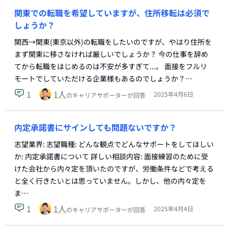
関東での転職を希望していますが、住所移転は必須で
しょうか？
関西→関東(東京以外)の転職をしたいのですが、やはり住所を
まず関東に移さなければ厳しいでしょうか？ 今の仕事を辞め
てから転職をはじめるのは不安が多すぎて...。 面接をフルリ
モートでしていただける企業様もあるのでしょうか？…
1
1
人
2025年4月6日
のキャリアサポーターが回答
内定承諾書にサインしても問題ないですか？
志望業界: 志望職種: どんな観点でどんなサポートをしてほしい
か: 内定承諾書について 詳しい相談内容: 面接練習のために受
けた会社から内々定を頂いたのですが、労働条件などで考える
と全く行きたいとは思っていません。しかし、他の内々定を
ま…
1
1
人
2025年4月4日
のキャリアサポーターが回答