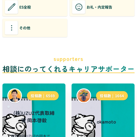
ES全般
お礼・内定報告
その他
supporters
相談にのってくれるキャリアサポーター
投稿数 |
6569
投稿数 |
1664
(株)UZUZ代表取締
役 岡本啓毅
k_okamoto
株式会社UZUZの岡本で