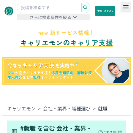
登録・ログイン
さらに検索条件を絞る
new 新サービス情報！
キャリエモンのキャリア支援
キャリア支援
今なら
を実施中
プロ
が直接キャリア支援！
応募書類添削
・
面接対策
・
求人紹介
などの
無料
オンラインサポート！
キャリエモン
>
会社・業界・職種選び
>
就職
#
就職
を含む
会社・業界・
290
相談