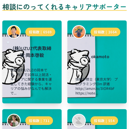
相談にのってくれるキャリアサポーター
投稿数 |
6569
投稿数 |
1664
(株)UZUZ代表取締
役 岡本啓毅
k_okamoto
株式会社UZUZの岡本で
す。今まで10年以上就活・
キャリアに関する事業を運
情報学修士（東京大学） プ
営してきた経験から、キャ
ログラミングElm 訳者
リアの悩みがなんでも解決
http://amzn.to/3IOR4bF
で...
https://note...
投稿数 |
731
投稿数 |
554