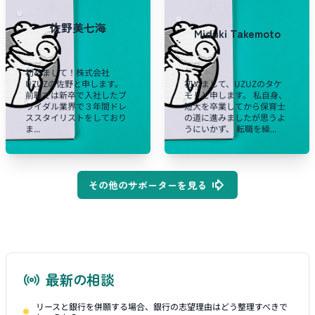
佐野美七海
Miduki Takemoto
初めまして！株式会社
UZUZの佐野と申します。
初めまして、UZUZのタケ
前職では新卒で入社したブ
モトと申します。 私自身、
ライダル業界で３年間ドレ
短大を卒業してから保育士
ススタイリストをしており
の道に進みましたが思うよ
ま...
うにいかず、 転職を繰...
その他のサポーターを見る
最新の相談
リースと銀行を併願する場合、銀行の志望理由はどう整理すべきで