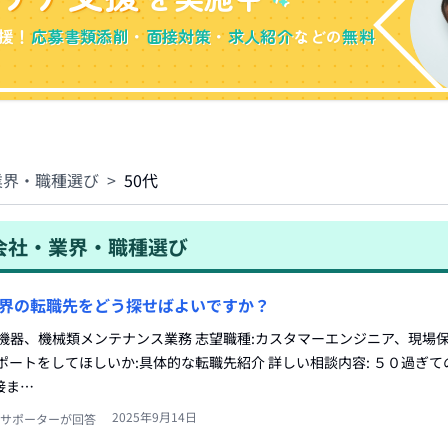
援！
応募書類添削
・
面接対策
・
求人紹介
などの
無料
業界・職種選び
>
50代
会社・業界・職種選び
界の転職先をどう探せばよいですか？
機器、機械類メンテナンス業務 志望職種:カスタマーエンジニア、現場
ポートをしてほしいか:具体的な転職先紹介 詳しい相談内容: ５０過ぎ
接ま…
2025年9月14日
サポーターが回答