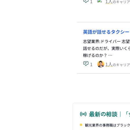
1
1
人
のキャリア
英語が話せるタクシー
志望業界:ドライバー 志
話せるのだが、実際いく
稼げるのか？ …
1
1
人
のキャリア
最新の相談｜「
観光業界の事務職はブラッ