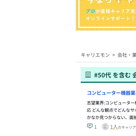
プロ
が直接キャリア支
オンラインサポート！
キャリエモン
>
会社・
#
50代
を含む
コンピューター機器業
志望業界:コンピューター
応 どんな観点でどんなサ
かなか見つからない、面
1
1
人
のキャリア