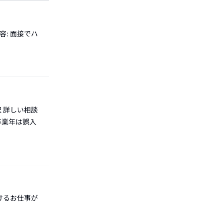
容: 面接でハ
択 詳しい相談
卒業年は誤入
働けるお仕事が