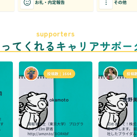
お礼・内定報告
その他
supporters
のってくれるキャリアサポー
投稿数 |
1664
投稿数
岡
k_okamoto
佐野
ま
関す
情報学修士（東京大学） プログラ
初めまして！株式
、
ミングElm 訳者
野と申します。 
http://amzn.to/3IOR4bF
社したブライダル