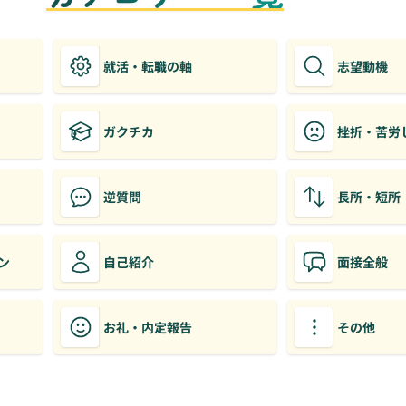
就活・転職の軸
志望動機
ガクチカ
挫折・苦労
逆質問
長所・短所
ン
自己紹介
面接全般
お礼・内定報告
その他