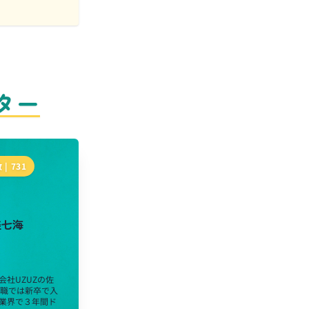
ター
 |
731
美七海
会社UZUZの佐
前職では新卒で入
業界で３年間ド