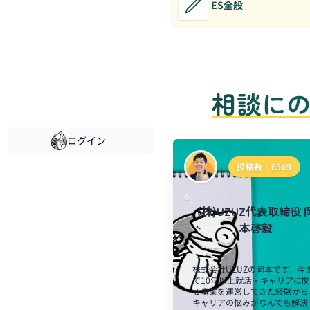
ES全般
相談に
ログイン
投稿数 |
6569
(株)UZUZ代表取締役 
本啓毅
株式会社UZUZの岡本です。今
で10年以上就活・キャリアに
る事業を運営してきた経験から
キャリアの悩みがなんでも解決