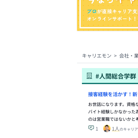
プロ
が直接キャリア支
オンラインサポート！
キャリエモン
>
会社・
#
人間総合学群
接客経験を活かす！新
お世話になります。資格
バイト経験しかなかった
のは営業職ではないかと
1
1
人
のキャリア