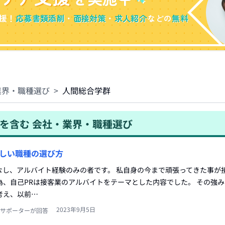
援！
応募書類添削
・
面接対策
・
求人紹介
などの
無料
業界・職種選び
>
人間総合学群
を含む
会社・業界・職種選び
しい職種の選び方
なし、アルバイト経験のみの者です。 私自身の今まで頑張ってきた事が
為、自己PRは接客業のアルバイトをテーマとした内容でした。 その強
考え、以前…
2023年9月5日
サポーターが回答