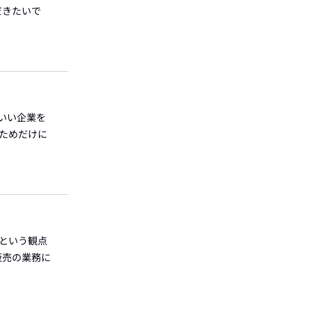
だきたいで
:いい企業を
のためだけに
値という観点
販売の業務に