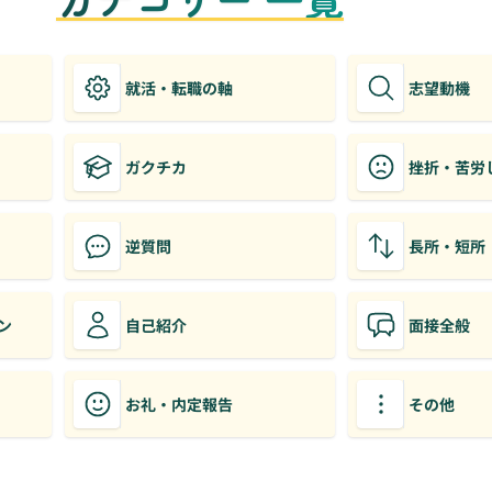
就活・転職の軸
志望動機
ガクチカ
挫折・苦労
逆質問
長所・短所
ン
自己紹介
面接全般
お礼・内定報告
その他