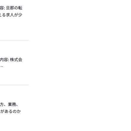
容: 旦那の転
える求人が少
内容: 株式会
ク…
見方、業務、
性があるのか