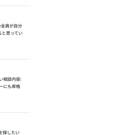
の全員が自分
ると思ってい
い相談内容:
ダーにも昇格
先を探したい