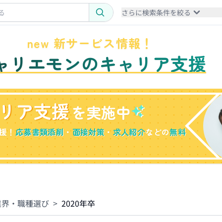
さらに検索条件を絞る
new 新サービス情報！
ャリエモンのキャリア支援
リア支援
を実施中
援！
応募書類添削
・
面接対策
・
求人紹介
などの
無料
業界・職種選び
>
2020年卒