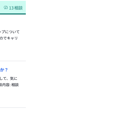
13
相談
ップについて
うのでキャリ
うか？
として、気に
内容: 相談