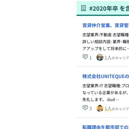
#
2020年卒
を
賃貸仲介営業、賃貸管
志望業界:不動産 志望職
詳しい相談内容: 業界･
アアップをして将来的に
1
1
人
のキャリア
株式会社UNITEQ
志望業界:IT 志望職種
なっている企業があるが、
失礼します。 dud…
3
1
人
のキャリア
転職理由を都市部での