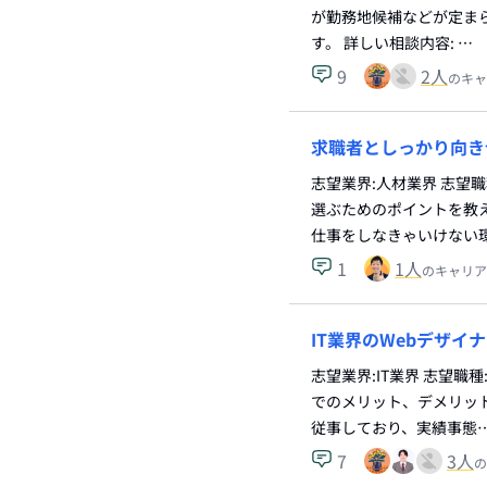
が勤務地候補などが定ま
す。 詳しい相談内容: …
9
2
人
のキャ
求職者としっかり向き
志望業界:人材業界 志望
選ぶためのポイントを教
仕事をしなきゃいけない
1
1
人
のキャリア
IT業界のWebデザ
志望業界:IT業界 志望職
でのメリット、デメリット
従事しており、実績事態
7
3
人
の