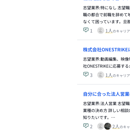
志望業界:特になし 志望
職の都合で前職を辞めて
なくて困っています。旦
1
1
人
のキャリア
株式会社ONESTRI
志望業界:動画編集、映像
社ONESTRIKEに応募するか
3
1
人
のキャリア
自分に合った法人営業
志望業界:法人営業 志望
業種の決め方 詳しい相談
知りたいです。…
2
2
人
のキャ