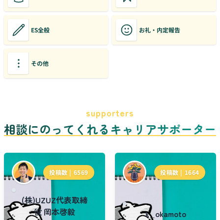
ES全般
お礼・内定報告
その他
supporters
相談にのってくれるキャリアサポーター
投稿数 |
6569
投稿数 |
1664
(株)UZUZ代表取締
役 岡本啓毅
k_okamoto