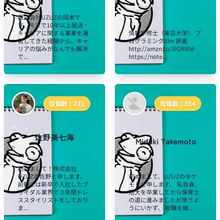
株式会社UZUZの岡本で
す。今まで10年以上就活・
キャリアに関する事業を運
情報学修士（東京大学） プ
営してきた経験から、キャ
ログラミングElm 訳者
リアの悩みがなんでも解決
http://amzn.to/3IOR4bF
で...
https://note...
投稿数 |
731
投稿数 |
554
佐野美七海
Miduki Takemoto
初めまして！株式会社
UZUZの佐野と申します。
初めまして、UZUZのタケ
前職では新卒で入社したブ
モトと申します。 私自身、
ライダル業界で３年間ドレ
短大を卒業してから保育士
ススタイリストをしており
の道に進みましたが思うよ
ま...
うにいかず、 転職を繰...