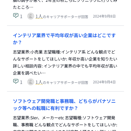
脳の調子が悪く、2年生の秋ごろにクリニックに行ってみ
たところ…
1
1
人
2024年9月8日
のキャリアサポーターが回答
インテリア業界で平均年収が高い企業はどこです
か？
志望業界:小売業 志望職種:インテリア系 どんな観点でど
んなサポートをしてほしいか: 年収か高い企業を知りたい
詳しい相談内容: インテリア業界の中でも平均年収が高い
企業を調べたい…
1
1
人
2024年9月4日
のキャリアサポーターが回答
ソフトウェア開発職と事務職、どちらがパナソニ
ック等への転職に有利ですか？
志望業界:SIer、メーカーetc 志望職種:ソフトウェア開発
職、事務職 どんな観点でどんなサポートをしてほしいか: