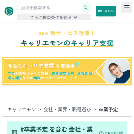
登録・ログイン
さらに検索条件を絞る
new 新サービス情報！
キャリエモンのキャリア支援
キャリア支援
今なら
を実施中
プロ
が直接キャリア支援！
応募書類添削
・
面接対策
・
求人紹介
などの
無料
オンラインサポート！
キャリエモン
>
会社・業界・職種選び
>
卒業予定
#
卒業予定
を含む
会社・業
254
相談