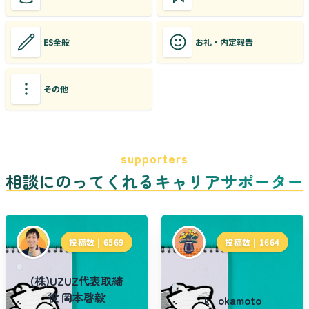
ES全般
お礼・内定報告
その他
supporters
相談にのってくれるキャリアサポーター
投稿数 |
6569
投稿数 |
1664
(株)UZUZ代表取締
役 岡本啓毅
k_okamoto