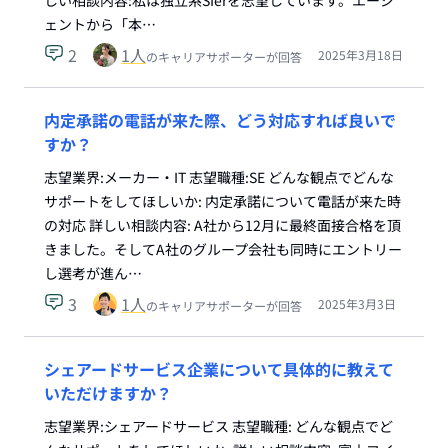
しい相談内容:私は独立系SIerを志望しています。エージ
ェントから「本…
2
1
人
2025年3月18日
のキャリアサポーターが回答
内定承諾の電話が来た際、どう対応すれば良いで
すか？
志望業界:メーカー・IT 志望職種:SE どんな観点でどんな
サポートをしてほしいか: 内定承諾について電話が来た時
の対応 詳しい相談内容: A社から12月に最終面接合格を頂
きました。そしてA社のグループ会社も同時にエントリー
し選考が進ん…
3
1
人
2025年3月3日
のキャリアサポーターが回答
シェアードサービス企業について具体的に教えて
いただけますか？
志望業界:シェアードサービス 志望職種: どんな観点でど