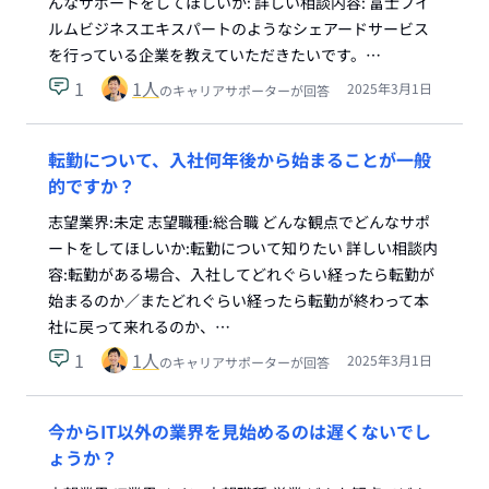
んなサポートをしてほしいか: 詳しい相談内容: 富士フイ
ルムビジネスエキスパートのようなシェアードサービス
を行っている企業を教えていただきたいです。…
1
1
人
2025年3月1日
のキャリアサポーターが回答
転勤について、入社何年後から始まることが一般
的ですか？
志望業界:未定 志望職種:総合職 どんな観点でどんなサポ
ートをしてほしいか:転勤について知りたい 詳しい相談内
容:転勤がある場合、入社してどれぐらい経ったら転勤が
始まるのか／またどれぐらい経ったら転勤が終わって本
社に戻って来れるのか、…
1
1
人
2025年3月1日
のキャリアサポーターが回答
今からIT以外の業界を見始めるのは遅くないでし
ょうか？