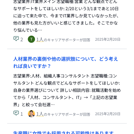
志望業界:IT業界メイン 志望職種:営業 どんな観点でどん
なサポートをしてほしいか: 2/20という3/1まであと10日
に迫って来た中で、今までIT業界しか見ていなかったが、
他の業界も見た方がいいと感じてきました。そこでかな
り悩んでいる…
2
1
人
2025年2月20日
のキャリアサポーターが回答
人材業界の裏側や他の選択肢について、どう考え
れば良いですか？
志望業界:人材、組織人事コンサルタント 志望職種:コン
サルタント どんな観点でどんなサポートをしてほしいか:
自身の業界選びについて 詳しい相談内容: 就職活動を始め
てから「人材、コンサルタント、IT」→「上記の志望業
界」と絞って会社選…
1
1
人
2025年2月20日
のキャリアサポーターが回答
生産職に女性でも採用される可能性はあります