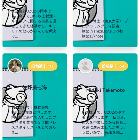
株式会社UZUZの岡本で
す。今まで10年以上就活・
キャリアに関する事業を運
情報学修士（東京大学） プ
営してきた経験から、キャ
ログラミングElm 訳者
リアの悩みがなんでも解決
http://amzn.to/3IOR4bF
で...
https://note...
投稿数 |
731
投稿数 |
554
佐野美七海
Miduki Takemoto
初めまして！株式会社
UZUZの佐野と申します。
初めまして、UZUZのタケ
前職では新卒で入社したブ
モトと申します。 私自身、
ライダル業界で３年間ドレ
短大を卒業してから保育士
ススタイリストをしており
の道に進みましたが思うよ
ま...
うにいかず、 転職を繰...