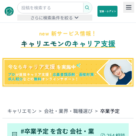
登録・ログイン
さらに検索条件を絞る
new 新サービス情報！
キャリエモンのキャリア支援
キャリア支援
今なら
を実施中
プロ
が直接キャリア支援！
応募書類添削
・
面接対策
・
求人紹介
などの
無料
オンラインサポート！
キャリエモン
>
会社・業界・職種選び
>
卒業予定
#
卒業予定
を含む
会社・業
254
相談