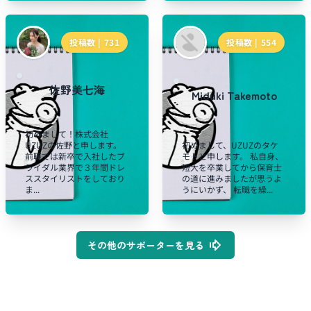
投稿数 |
731
投稿数 |
554
佐野美七海
Miduki Takemoto
初めまして！株式会社
UZUZの佐野と申します。
初めまして、UZUZのタケ
前職では新卒で入社したブ
モトと申します。 私自身、
ライダル業界で３年間ドレ
短大を卒業してから保育士
ススタイリストをしており
の道に進みましたが思うよ
ま...
うにいかず、 転職を繰...
その他のサポーターを見る