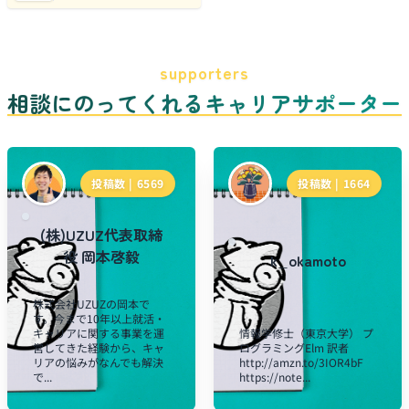
supporters
相談にのってくれるキャリアサポーター
投稿数 |
6569
投稿数 |
1664
(株)UZUZ代表取締
役 岡本啓毅
k_okamoto
株式会社UZUZの岡本で
す。今まで10年以上就活・
キャリアに関する事業を運
情報学修士（東京大学） プ
営してきた経験から、キャ
ログラミングElm 訳者
リアの悩みがなんでも解決
http://amzn.to/3IOR4bF
で...
https://note...