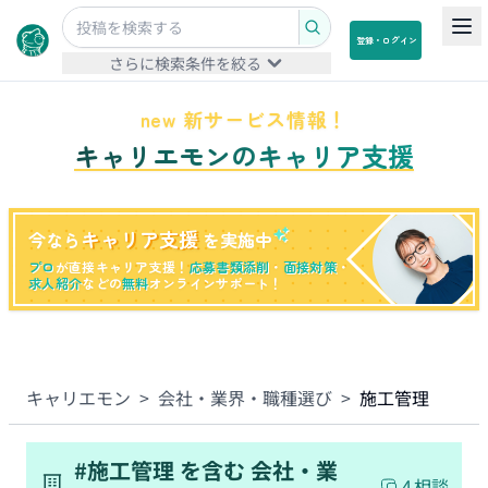
登録・ログイン
さらに検索条件を絞る
new 新サービス情報！
キャリエモンのキャリア支援
キャリア支援
今なら
を実施中
プロ
が直接キャリア支援！
応募書類添削
・
面接対策
・
求人紹介
などの
無料
オンラインサポート！
キャリエモン
>
会社・業界・職種選び
>
施工管理
#
施工管理
を含む
会社・業
4
相談