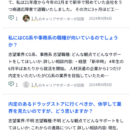
て、私は21年度から今年の2月まで新卒で努めていた会社をう
つ病適応障害で退職いたしました。 その次に3ヶ月ほど工…
1
1
人
2024年9月8日
のキャリアサポーターが回答
私にはCG系や事務系の職種が向いているのでしょう
か？
志望業界:CG系、事務系 志望職種: どんな観点でどんなサポー
トをしてほしいか: 詳しい相談内容: ・経歴 「新卒時」 4年生の
6月半ばあたりから就活を開始。 人材派遣の企業から1つだけ
内定をいただいたがCG系の業界を目指していたため…
1
1
人
2024年9月8日
のキャリアサポーターが回答
内定のあるドラッグストアに行くべきか、休学して業
界を見たいのですが、どう思いますか？
志望業界:不明 志望職種:不明 どんな観点でどんなサポートをし
てほしいか: これからの進路について 詳しい相談内容: 現在、