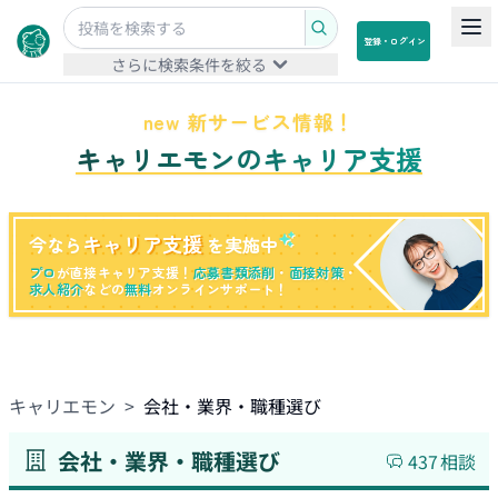
登録・ログイン
さらに検索条件を絞る
new 新サービス情報！
キャリエモンのキャリア支援
キャリア支援
今なら
を実施中
プロ
が直接キャリア支援！
応募書類添削
・
面接対策
・
求人紹介
などの
無料
オンラインサポート！
キャリエモン
>
会社・業界・職種選び
会社・業界・職種選び
437
相談