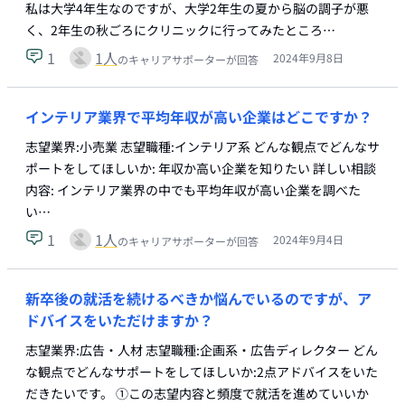
私は大学4年生なのですが、大学2年生の夏から脳の調子が悪
く、2年生の秋ごろにクリニックに行ってみたところ…
1
1
人
2024年9月8日
のキャリアサポーターが回答
インテリア業界で平均年収が高い企業はどこですか？
志望業界:小売業 志望職種:インテリア系 どんな観点でどんなサ
ポートをしてほしいか: 年収か高い企業を知りたい 詳しい相談
内容: インテリア業界の中でも平均年収が高い企業を調べた
い…
1
1
人
2024年9月4日
のキャリアサポーターが回答
新卒後の就活を続けるべきか悩んでいるのですが、ア
ドバイスをいただけますか？
志望業界:広告・人材 志望職種:企画系・広告ディレクター どん
な観点でどんなサポートをしてほしいか:2点アドバイスをいた
だきたいです。 ①この志望内容と頻度で就活を進めていいか