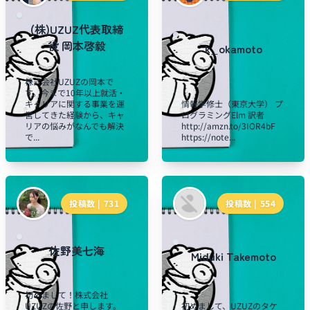
(株)UZUZ代表取締
役 岡本啓毅
k_okamoto
株式会社UZUZの岡本で
す。今まで10年以上就活・
キャリアに関する事業を運
情報学修士（東京大学） プ
営してきた経験から、キャ
ログラミングElm 訳者
リアの悩みがなんでも解決
http://amzn.to/3IOR4bF
で...
https://note...
投稿数 |
731
投稿数 |
554
佐野美七海
Miduki Takemoto
初めまして！株式会社
UZUZの佐野と申します。
初めまして、UZUZのタケ