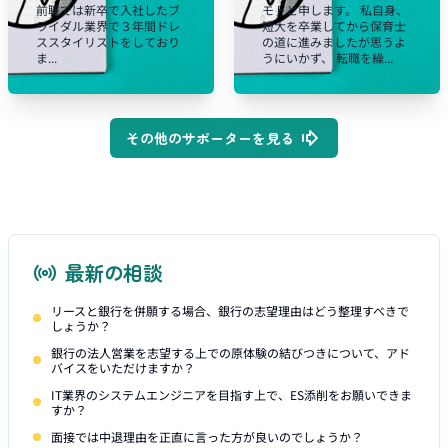
前職では新卒で入社したブ
モトと申します。 私自身、
ライダル業界で３年間ドレ
短大を卒業してから保育士
ススタイリストをしており
の道に進みましたが思うよ
ま...
うにいかず、 転職を繰...
その他のサポーターを見る
最新の相談
リースと銀行を併願する場合、銀行の志望理由はどう整理すべきで
しょうか？
銀行の法人営業を志望する上での原体験の結びつきについて、アド
バイスをいただけますか？
IT業界のシステムエンジニアを目指す上で、ES添削をお願いできま
すか？
面接では中退理由を正直に言った方が良いのでしょうか？