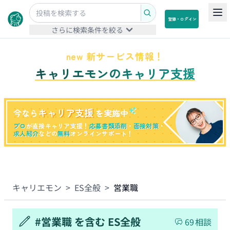
登録・ログイン
さらに検索条件を絞る
new 新サービス情報！
キャリエモンのキャリア支援
キャリア支援
今なら
を実施中
プロ
が直接キャリア支援！
応募書類添削
・
面接対策
・
求人紹介
などの
無料
オンラインサポート！
キャリエモン
>
ES全般
>
営業職
#
営業職
を含む
ES全般
69
相談