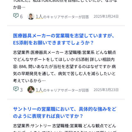
TOEICだ。私はTOEIC800点を目標にしていたが、なかな
か目…
6
1
人
2025年3月24日
のキャリアサポーターが回答
医療器具メーカーの営業職を志望していますが、
ES添削をお願いできますでしょうか？
志望業界:医療器具メーカー 志望職種:営業系 どんな観点
でどんなサポートをしてほしいか:ES添削 詳しい相談内
容: BML 問いあなたが当社を志望するのはなぜですか 病
気の早期発見を通して、病気で苦しむ人を減らしたいと
考えているから…
3
1
人
2025年3月23日
のキャリアサポーターが回答
サントリーの営業職において、具体的な強みをど
のように表現すれば良いですか？
志望業界:サントリー 志望職種:営業職 どんな観点でどん