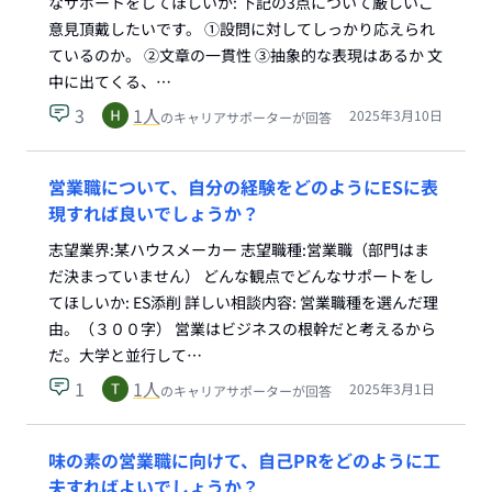
なサポートをしてほしいか: 下記の3点について厳しいご
意見頂戴したいです。 ①設問に対してしっかり応えられ
ているのか。 ②文章の一貫性 ③抽象的な表現はあるか 文
中に出てくる、…
3
1
人
2025年3月10日
のキャリアサポーターが回答
営業職について、自分の経験をどのようにESに表
現すれば良いでしょうか？
志望業界:某ハウスメーカー 志望職種:営業職（部門はま
だ決まっていません） どんな観点でどんなサポートをし
てほしいか: ES添削 詳しい相談内容: 営業職種を選んだ理
由。（３００字） 営業はビジネスの根幹だと考えるから
だ。大学と並行して…
1
1
人
2025年3月1日
のキャリアサポーターが回答
味の素の営業職に向けて、自己PRをどのように工
夫すればよいでしょうか？