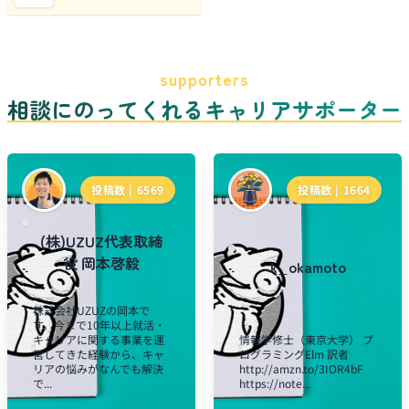
supporters
相談にのってくれるキャリアサポーター
投稿数 |
6569
投稿数 |
1664
(株)UZUZ代表取締
役 岡本啓毅
k_okamoto
株式会社UZUZの岡本で
す。今まで10年以上就活・
キャリアに関する事業を運
情報学修士（東京大学） プ
営してきた経験から、キャ
ログラミングElm 訳者
リアの悩みがなんでも解決
http://amzn.to/3IOR4bF
で...
https://note...