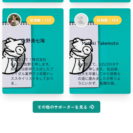
投稿数 |
731
投稿数 |
554
佐野美七海
Miduki Takemoto
初めまして！株式会社
UZUZの佐野と申します。
初めまして、UZUZのタケ
前職では新卒で入社したブ
モトと申します。 私自身、
ライダル業界で３年間ドレ
短大を卒業してから保育士
ススタイリストをしており
の道に進みましたが思うよ
ま...
うにいかず、 転職を繰...
その他のサポーターを見る