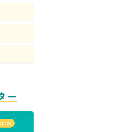
ター
 |
731