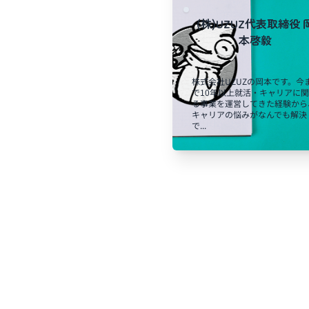
(株)UZUZ代表取締役 
本啓毅
株式会社UZUZの岡本です。今
で10年以上就活・キャリアに
る事業を運営してきた経験から
キャリアの悩みがなんでも解決
で...