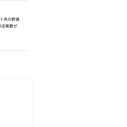
イト先の飲食
来店客数が