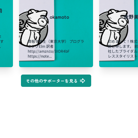
岡
k_okamoto
佐野
ま
関す
情報学修士（東京大学） プログラ
初めまして！株式
、
ミングElm 訳者
野と申します。 
http://amzn.to/3IOR4bF
社したブライダル
https://note...
レススタイリストを
その他のサポーターを見る