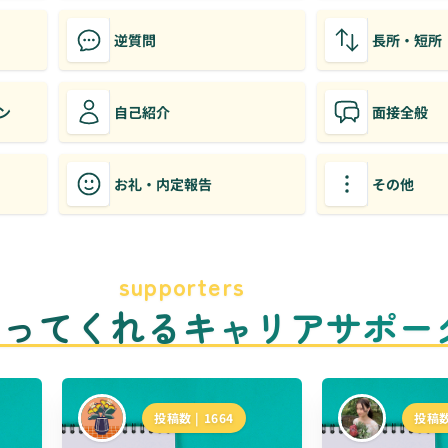
逆質問
長所・短所
ン
自己紹介
面接全般
お礼・内定報告
その他
supporters
のってくれるキャリアサポー
投稿数 |
1664
投稿数