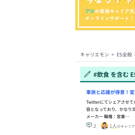
プロ
が直接キャリア支
オンラインサポート！
キャリエモン
>
ES全般
#
飲食
を含む
E
車旅と応援が得意！営
Twitterにてシェアさ
容となっており、かなり文
メーカー 職種：営業…
2
1
人
のキャリア