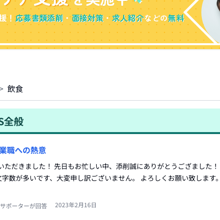
援！
応募書類添削
・
面接対策
・
求人紹介
などの
無料
>
飲食
S全般
業職への熱意
せていただきました！ 先日もお忙しい中、添削誠にありがとうござました！ 
字数が多いです、大変申し訳ございません。 よろしくお願い致します。
2023年2月16日
サポーターが回答