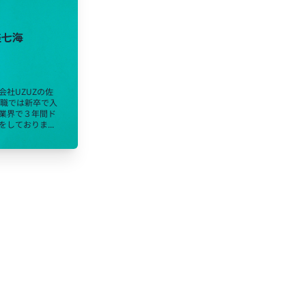
美七海
会社UZUZの佐
前職では新卒で入
業界で３年間ド
しておりま...