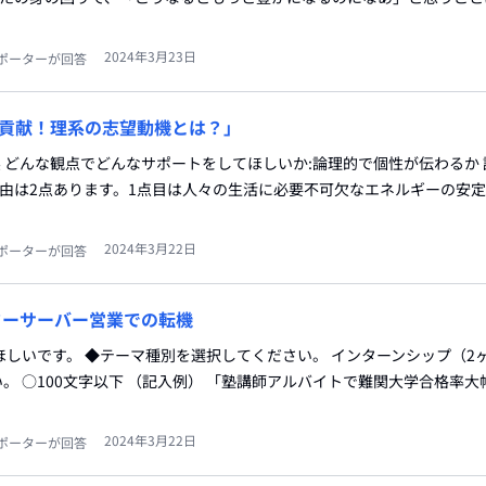
2024年3月23日
ポーターが回答
貢献！理系の志望動機とは？」
理系 どんな観点でどんなサポートをしてほしいか:論理的で個性が伝わるか
る理由は2点あります。1点目は人々の生活に必要不可欠なエネルギーの安
2024年3月22日
ポーターが回答
ターサーバー営業での転機
ほしいです。 ◆テーマ種別を選択してください。 インターンシップ（2ヶ
 ○100文字以下 （記入例） 「塾講師アルバイトで難関大学合格率大幅
2024年3月22日
ポーターが回答