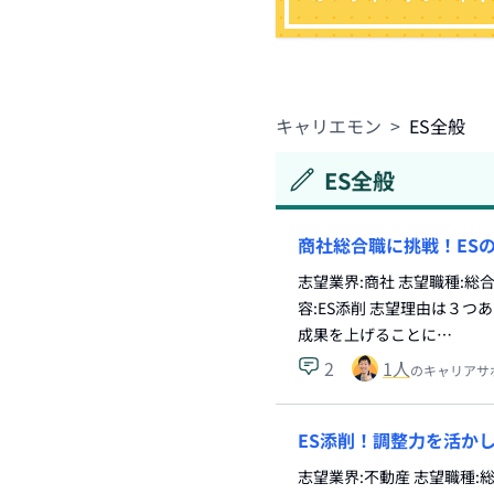
キャリエモン
>
ES全般
ES全般
商社総合職に挑戦！ES
志望業界:商社 志望職種:
容:ES添削 志望理由は３
成果を上げることに…
2
1
人
のキャリアサ
ES添削！調整力を活か
志望業界:不動産 志望職種