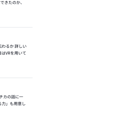
揮できたのか、
伝わるか 詳しい
目はVRを用いて
クチカの話に一
る力」も用意し