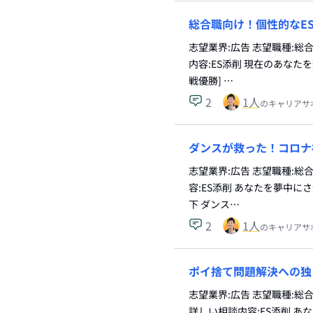
総合職向け！個性的なE
志望業界:広告 志望職種:
内容:ES添削 現在のあなた
戦優勝] …
2
1
人
のキャリアサ
ダンスが救った！コロナ
志望業界:広告 志望職種:
容:ES添削 あなたを夢中に
下 ダンス…
2
1
人
のキャリアサ
ポイ捨て問題解決への独
志望業界:広告 志望職種:
詳しい相談内容:ES添削 