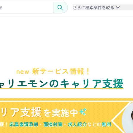
さらに検索条件を絞る
new 新サービス情報！
ャリエモンのキャリア支援
リア支援
を実施中
援！
応募書類添削
・
面接対策
・
求人紹介
などの
無料