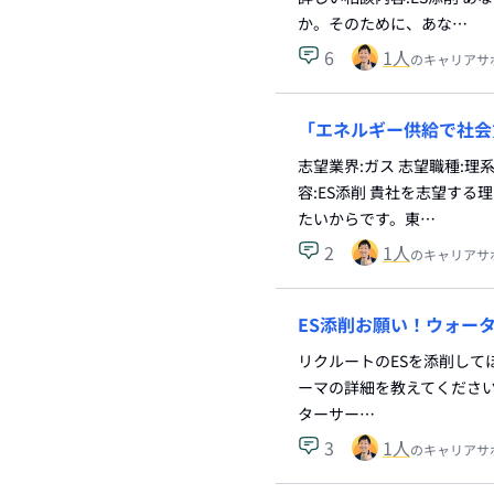
か。そのために、あな…
6
1
人
のキャリアサ
「エネルギー供給で社会
志望業界:ガス 志望職種:
容:ES添削 貴社を志望す
たいからです。東…
2
1
人
のキャリアサ
ES添削お願い！ウォー
リクルートのESを添削して
ーマの詳細を教えてください。
ターサー…
3
1
人
のキャリアサ