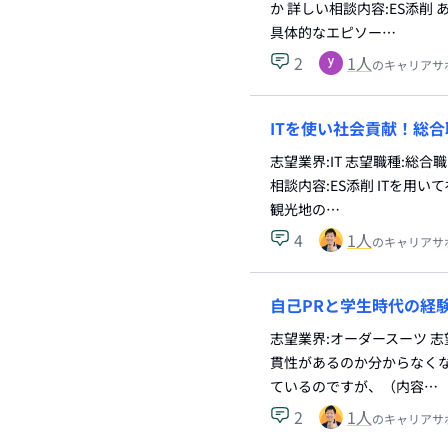
か 詳しい相談内容:ES添
具体的なエピソー…
2
1
人
のキャリアサ
ITを使い社会貢献！総
志望業界:IT 志望職種:総
相談内容:ES添削 ITを
観光地の…
4
1
人
のキャリアサ
自己PRと学生時代の経
志望業界:オーダースーツ 
貫性があるのか分からなく
ているのですが、（内容…
2
1
人
のキャリアサ