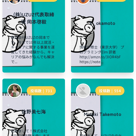
(株)UZUZ代表取締
役 岡本啓毅
k_okamoto
株式会社UZUZの岡本で
す。今まで10年以上就活・
キャリアに関する事業を運
情報学修士（東京大学） プ
営してきた経験から、キャ
ログラミングElm 訳者
リアの悩みがなんでも解決
http://amzn.to/3IOR4bF
で...
https://note...
投稿数 |
731
投稿数 |
554
佐野美七海
Miduki Takemoto
初めまして！株式会社
UZUZの佐野と申します。
初めまして、UZUZのタケ