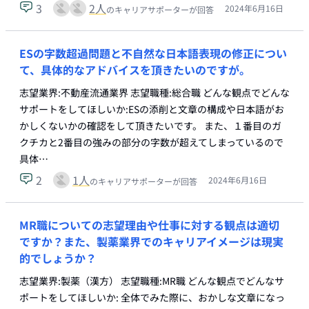
3
2
人
2024年6月16日
のキャリアサポーターが回答
ESの字数超過問題と不自然な日本語表現の修正につい
て、具体的なアドバイスを頂きたいのですが。
志望業界:不動産流通業界 志望職種:総合職 どんな観点でどんな
サポートをしてほしいか:ESの添削と文章の構成や日本語がお
かしくないかの確認をして頂きたいです。 また、１番目のガ
クチカと2番目の強みの部分の字数が超えてしまっているので
具体…
2
1
人
2024年6月16日
のキャリアサポーターが回答
MR職についての志望理由や仕事に対する観点は適切
ですか？また、製薬業界でのキャリアイメージは現実
的でしょうか？
志望業界:製薬（漢方） 志望職種:MR職 どんな観点でどんなサ
ポートをしてほしいか: 全体でみた際に、おかしな文章になっ