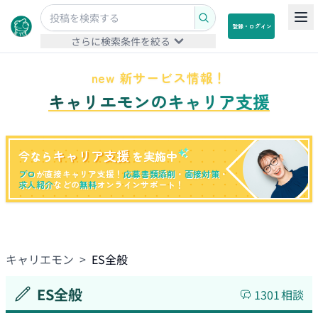
登録・ログイン
さらに検索条件を絞る
new 新サービス情報！
キャリエモンのキャリア支援
キャリア支援
今なら
を実施中
プロ
が直接キャリア支援！
応募書類添削
・
面接対策
・
求人紹介
などの
無料
オンラインサポート！
キャリエモン
>
ES全般
ES全般
1301
相談