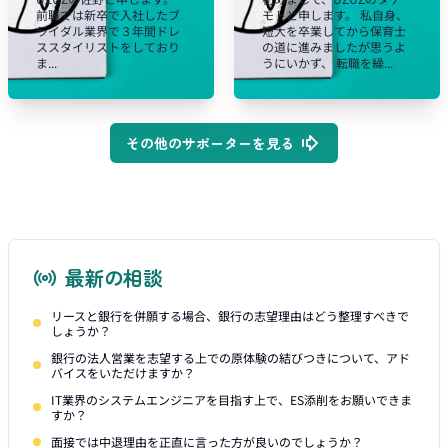
前職では新卒で入社したブ
モトと申します。 私自身、
ライダル業界で３年間ドレ
短大を卒業してから保育士
ススタイリストをしており
の道に進みましたが思うよ
ま...
うにいかず、 転職を繰...
その他のサポーターを見る
最新の相談
リースと銀行を併願する場合、銀行の志望理由はどう整理すべきで
しょうか？
銀行の法人営業を志望する上での原体験の結びつきについて、アド
バイスをいただけますか？
IT業界のシステムエンジニアを目指す上で、ES添削をお願いできま
すか？
面接では中退理由を正直に言った方が良いのでしょうか？