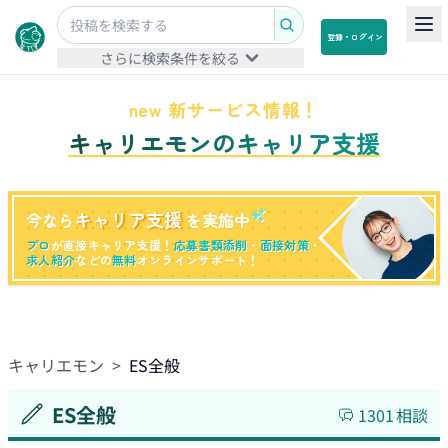
登録・ログイン
さらに検索条件を絞る
new 新サービス情報！
キャリエモンのキャリア支援
キャリア支援
今なら
を実施中
プロ
が直接キャリア支援！
応募書類添削
・
面接対策
・
求人紹介
などの
無料
オンラインサポート！
キャリエモン
>
ES全般
ES全般
1301
相談