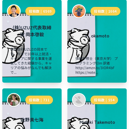
投稿数 |
6569
投稿数 |
1664
(株)UZUZ代表取締
役 岡本啓毅
k_okamoto
株式会社UZUZの岡本で
す。今まで10年以上就活・
キャリアに関する事業を運
情報学修士（東京大学） プ
営してきた経験から、キャ
ログラミングElm 訳者
リアの悩みがなんでも解決
http://amzn.to/3IOR4bF
で...
https://note...
投稿数 |
731
投稿数 |
554
佐野美七海
Miduki Takemoto