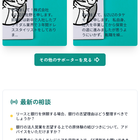
初めまして！株式会社
UZUZの佐野と申します。
初めまして、UZUZのタケ
前職では新卒で入社したブ
モトと申します。 私自身、
ライダル業界で３年間ドレ
短大を卒業してから保育士
ススタイリストをしており
の道に進みましたが思うよ
ま...
うにいかず、 転職を繰...
その他のサポーターを見る
最新の相談
リースと銀行を併願する場合、銀行の志望理由はどう整理すべきで
しょうか？
銀行の法人営業を志望する上での原体験の結びつきについて、アド
バイスをいただけますか？
IT業界のシステムエンジニアを目指す上で、ES添削をお願いできま