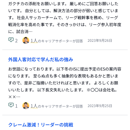
ガクチカの添削をお願いします。 厳しめにご回答お願いした
いです。 自分としては、解決方法の部分が弱いと感じていま
す。 社会人サッカーチームで、リーグ戦幹事を務め、リーグ
戦消化率を高めた事です。そのきっかけは、リーグ参入初年度
に、試合消…
2
1
人
2023年9月26日
のキャリアサポーターが回答
外国人客対応で学んだ私の強み
お世話になっております。以下冬のISに提出予定のESの案内容
になります。 至らぬ点も多く抽象的な表現もあるかと思いま
すので、是非ご指摘いただければと思います。 よろしくお願
いいたします。 以下長文失礼いたします。 ※〇〇は会社名。
××…
1
1
人
2023年9月25日
のキャリアサポーターが回答
クレーム激減！リーダーの挑戦