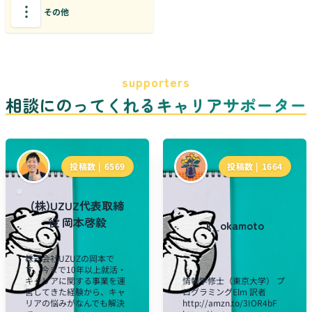
その他
supporters
相談にのってくれるキャリアサポーター
投稿数 |
6569
投稿数 |
1664
(株)UZUZ代表取締
役 岡本啓毅
k_okamoto
株式会社UZUZの岡本で
す。今まで10年以上就活・
キャリアに関する事業を運
情報学修士（東京大学） プ
営してきた経験から、キャ
ログラミングElm 訳者
リアの悩みがなんでも解決
http://amzn.to/3IOR4bF