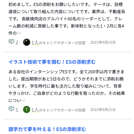
初めまして。ESの添削をお願いしたいです。 テーマは、目標
達成について取り組んだ内容についてです。業界は、不動産系
です。 高級焼肉店のアルバイト60名のリーダーとして、クレ
ーム数の削減に貢献した事です。新体制となった1・2月に各4
件の…
2
1
人
2023年9月23日
のキャリアサポーターが回答
イラスト技術で夢を掴む！ESの添削求む
ある会社のインターンシップESです。全て200字以内で書きま
した。提出期限があと5日なので、どうかそれまでに添削お願
いします。 学⽣時代に最も注⼒した取り組みについて、背景
やきっかけ、ご自身がどのような⾏動を取ったのか、その結果
につい…
1
1
人
2023年9月21日
のキャリアサポーターが回答
語学力で夢を叶える！ESの添削求む