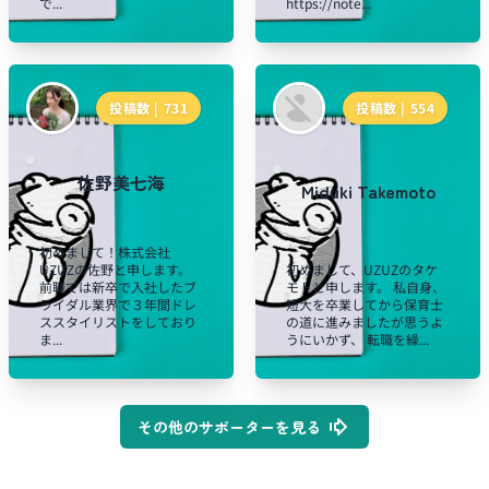
で...
https://note...
投稿数 |
731
投稿数 |
554
佐野美七海
Miduki Takemoto
初めまして！株式会社
UZUZの佐野と申します。
初めまして、UZUZのタケ
前職では新卒で入社したブ
モトと申します。 私自身、
ライダル業界で３年間ドレ
短大を卒業してから保育士
ススタイリストをしており
の道に進みましたが思うよ
ま...
うにいかず、 転職を繰...
その他のサポーターを見る