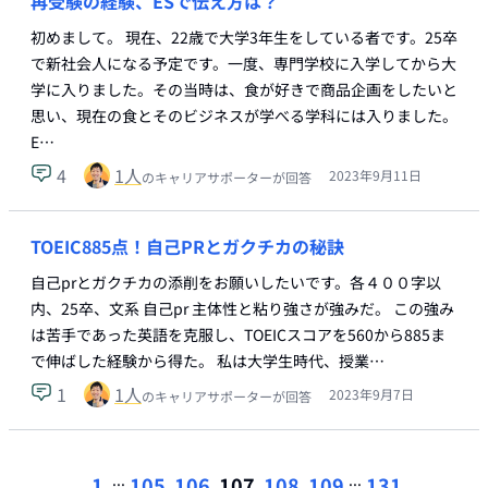
再受験の経験、ESで伝え方は？
初めまして。 現在、22歳で大学3年生をしている者です。25卒
で新社会人になる予定です。一度、専門学校に入学してから大
学に入りました。その当時は、食が好きで商品企画をしたいと
思い、現在の食とそのビジネスが学べる学科には入りました。
E…
4
1
人
2023年9月11日
のキャリアサポーターが回答
TOEIC885点！自己PRとガクチカの秘訣
自己prとガクチカの添削をお願いしたいです。各４００字以
内、25卒、文系 自己pr 主体性と粘り強さが強みだ。 この強み
は苦手であった英語を克服し、TOEICスコアを560から885ま
で伸ばした経験から得た。 私は大学生時代、授業…
1
1
人
2023年9月7日
のキャリアサポーターが回答
...
...
1
105
106
107
108
109
131