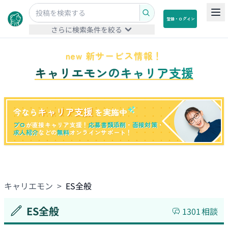
登録・ログイン
さらに検索条件を絞る
new 新サービス情報！
キャリエモンのキャリア支援
キャリア支援
今なら
を実施中
プロ
が直接キャリア支援！
応募書類添削
・
面接対策
・
求人紹介
などの
無料
オンラインサポート！
キャリエモン
>
ES全般
ES全般
1301
相談