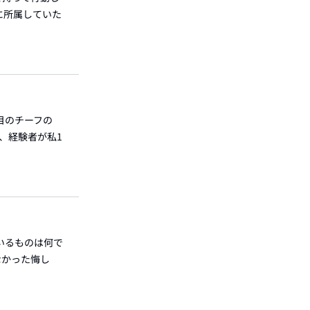
に所属していた
目のチーフの
、経験者が私1
いるものは何で
なかった悔し