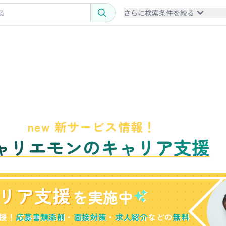
さらに検索条件を絞る
new 新サービス情報！
ャリエモンのキャリア支援
リア支援
を実施中
援！
応募書類添削
・
面接対策
・
求人紹介
などの
無料