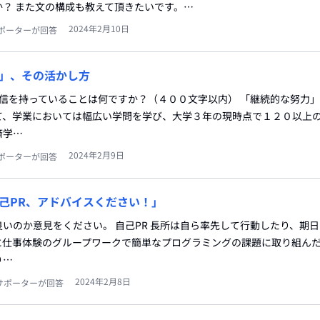
？ また文の構成も教えて頂きたいです。…
2024年2月10日
ポーターが回答
」、その活かし方
信を持っていることは何ですか？（４００文字以内） 「継続的な努力
て、学業においては幅広い学問を学び、大学３年の現時点で１２０以上
済学…
2024年2月9日
ポーターが回答
己PR、アドバイスください！」
いのか意見をください。 自己PR 長所は自ら率先して行動したり、期
に仕事体験のグループワークで簡単なプログラミングの課題に取り組ん
り…
2024年2月8日
サポーターが回答