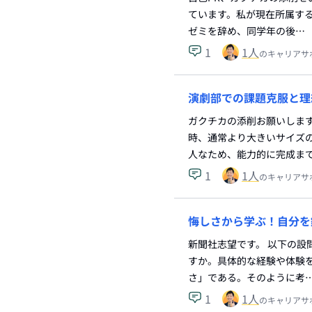
ています。私が現在所属す
ゼミを辞め、同学年の後…
1
1
人
のキャリアサ
演劇部での課題克服と理
ガクチカの添削お願いします
時、通常より大きいサイズ
人なため、能力的に完成ま
1
1
人
のキャリアサ
悔しさから学ぶ！自分を
新聞社志望です。 以下の設
すか。具体的な経験や体験を
さ」である。そのように考
1
1
人
のキャリアサ