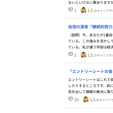
ないといけない事ありますか
1
1
人
のキャリアサ
自信の源泉「継続的努力
（設問）今、あなたが1番自
ている。この強みを活かし
ている。私が通う学部は経
2
1
人
のキャリアサ
「エントリーシートの自
エントリーシートはこれで良
したりするところです。前
見を出して課題の解決に取
20
1
人
のキャリア