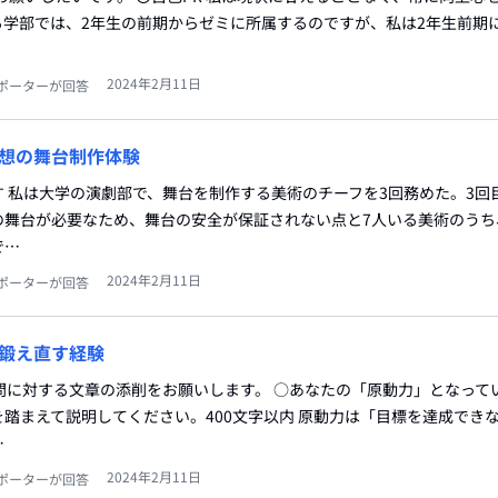
る学部では、2年生の前期からゼミに所属するのですが、私は2年生前期
2024年2月11日
ポーターが回答
想の舞台制作体験
 私は大学の演劇部で、舞台を制作する美術のチーフを3回務めた。3回
の舞台が必要なため、舞台の安全が保証されない点と7人いる美術のうち
で…
2024年2月11日
ポーターが回答
鍛え直す経験
問に対する文章の添削をお願いします。 ○あなたの「原動力」となって
踏まえて説明してください。400文字以内 原動力は「目標を達成でき
…
2024年2月11日
ポーターが回答